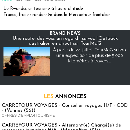
Le Rwanda, un tourisme à haute altitude
France, Italie : randonnée dans le Mercantour frontalier
BRAND NEWS
Une route, des voix, un regard : suivez l’Outback
australien en direct sur TourMaG
À partir du 24 juillet, TourMaG suivra
une expédition de plus de 5 000
kilomètres à travers...
LES
ANNONCES
CARREFOUR VOYAGES - Conseiller voyages H/F - CDD
- (Vannes (56))
OFFRES D'EMPLOI TOURISME
CARREFOUR VOYAGES - Alternant(e) Chargé(e) de