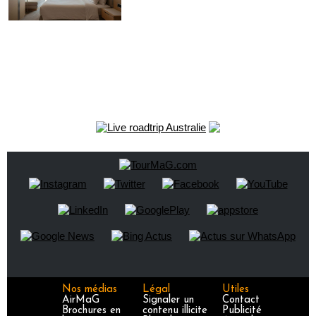
Nos médias
Légal
Utiles
AirMaG
Signaler un
Contact
Brochures en
contenu illicite
Publicité