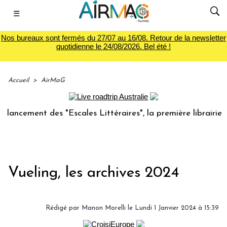
☰
Nos bureaux sont fermés du 27/07 au 16/08. Retour de la newsletter
quotidienne le 24/08/2026. Bel été !
Accueil
>
AirMaG
ent des "Escales Littéraires", la première librairie du voya
Vueling, les archives 2024
Rédigé par
Manon Morelli
le Lundi 1 Janvier 2024 à 15:39