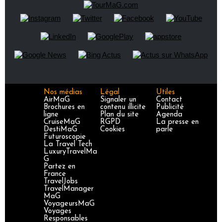
Nos médias
Légal
Utiles
AirMaG
Signaler un
Contact
Brochures en
contenu illicite
Publicité
ligne
Plan du site
Agenda
CruiseMaG
RGPD
La presse en
DestiMaG
Cookies
parle
Futuroscopie
La Travel Tech
LuxuryTravelMa
G
Partez en
France
TravelJobs
TravelManager
MaG
VoyageursMaG
Voyages
Responsables