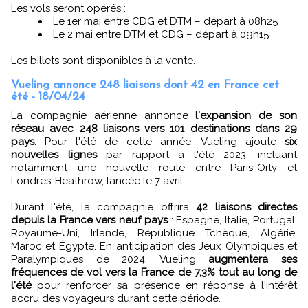
Les vols seront opérés :
Le 1er mai entre CDG et DTM – départ à 08h25
Le 2 mai entre DTM et CDG – départ à 09h15
Les billets sont disponibles à la vente.
Vueling annonce 248 liaisons dont 42 en France cet
été - 18/04/24
La compagnie aérienne annonce
l'expansion de son
réseau avec 248 liaisons vers 101 destinations dans 29
pays
. Pour l'été de cette année, Vueling ajoute
six
nouvelles lignes
par rapport à l'été 2023, incluant
notamment une nouvelle route entre Paris-Orly et
Londres-Heathrow, lancée le 7 avril.
Durant l'été, la compagnie offrira
42 liaisons directes
depuis la France vers neuf pays
: Espagne, Italie, Portugal,
Royaume-Uni, Irlande, République Tchèque, Algérie,
Maroc et Égypte. En anticipation des Jeux Olympiques et
Paralympiques de 2024, Vueling
augmentera ses
fréquences de vol vers la France de 7,3% tout au long de
l'été
pour renforcer sa présence en réponse à l'intérêt
accru des voyageurs durant cette période.