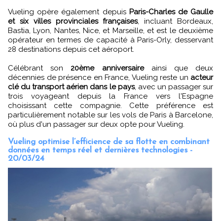
Vueling opère également depuis
Paris-Charles de Gaulle
et six villes provinciales françaises
, incluant Bordeaux,
Bastia, Lyon, Nantes, Nice, et Marseille, et est le deuxième
opérateur en termes de capacité à Paris-Orly, desservant
28 destinations depuis cet aéroport.
Célébrant son
20ème anniversaire
ainsi que deux
décennies de présence en France, Vueling reste un
acteur
clé du transport aérien dans le pays
, avec un passager sur
trois voyageant depuis la France vers l'Espagne
choisissant cette compagnie. Cette préférence est
particulièrement notable sur les vols de Paris à Barcelone,
où plus d'un passager sur deux opte pour Vueling.
Vueling optimise l’efficience de sa flotte en combinant
données en temps réel et dernières technologies -
20/03/24