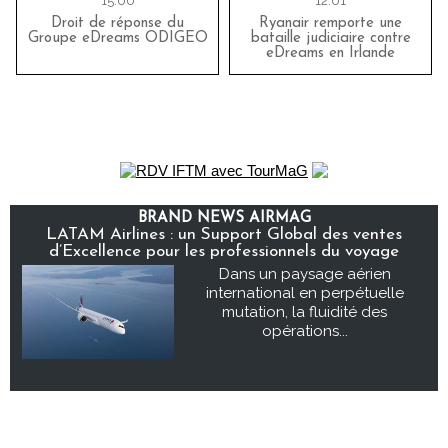
15:00
12:01
Droit de réponse du
Ryanair remporte une
Groupe eDreams ODIGEO
bataille judiciaire contre
eDreams en Irlande
BRAND NEWS AIRMAG
LATAM Airlines : un Support Global des ventes
d’Excellence pour les professionnels du voyage
Dans un paysage aérien
international en perpétuelle
mutation, la fluidité des
opérations...