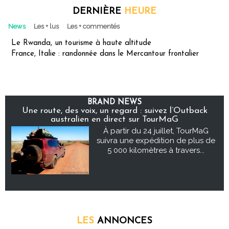
DERNIÈRE
HEURE
News
Les + lus
Les + commentés
Le Rwanda, un tourisme à haute altitude
France, Italie : randonnée dans le Mercantour frontalier
BRAND NEWS
Une route, des voix, un regard : suivez l’Outback
australien en direct sur TourMaG
À partir du 24 juillet, TourMaG
suivra une expédition de plus de
5 000 kilomètres à travers...
LES
ANNONCES