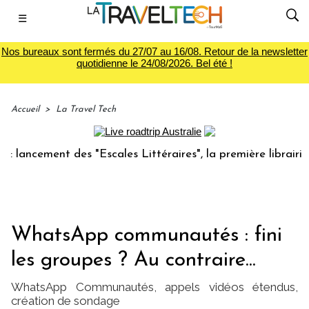
☰
Nos bureaux sont fermés du 27/07 au 16/08. Retour de la newsletter
quotidienne le 24/08/2026. Bel été !
Accueil
>
La Travel Tech
cement des "Escales Littéraires", la première librairie du v
WhatsApp communautés : fini
les groupes ? Au contraire...
WhatsApp Communautés, appels vidéos étendus,
création de sondage