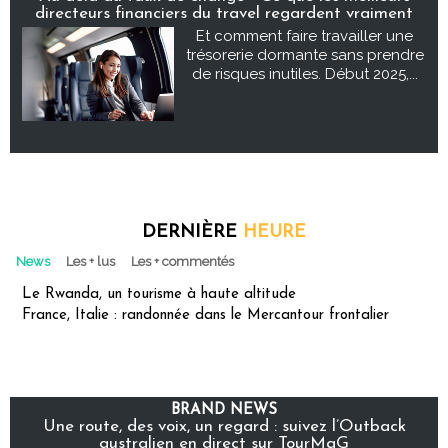
directeurs financiers du travel regardent vraiment
Et comment faire travailler une
trésorerie dormante sans prendre
de risques inutiles. Début 2025,...
DERNIÈRE
HEURE
News
Les + lus
Les + commentés
Le Rwanda, un tourisme à haute altitude
France, Italie : randonnée dans le Mercantour frontalier
BRAND NEWS
Une route, des voix, un regard : suivez l’Outback
australien en direct sur TourMaG