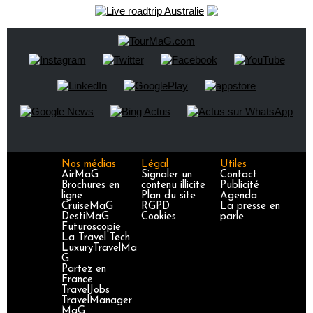
Nos médias
Légal
Utiles
AirMaG
Signaler un
Contact
Brochures en
contenu illicite
Publicité
ligne
Plan du site
Agenda
CruiseMaG
RGPD
La presse en
DestiMaG
Cookies
parle
Futuroscopie
La Travel Tech
LuxuryTravelMa
G
Partez en
France
TravelJobs
TravelManager
MaG