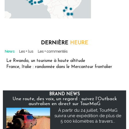
DERNIÈRE
HEURE
News
Les + lus
Les + commentés
Le Rwanda, un tourisme à haute altitude
France, Italie : randonnée dans le Mercantour frontalier
BRAND NEWS
Une route, des voix, un regard : suivez l’Outback
australien en direct sur TourMaG
À partir du 24 juillet, TourMaG
suivra une expédition de plus de
5 000 kilomètres à travers...