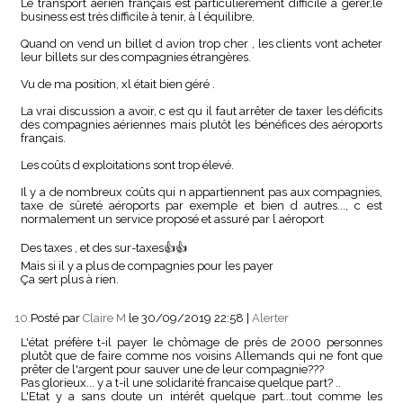
Le transport aérien français est particulièrement difficile à gérer,le
business est très difficile à tenir, à l équilibre.
Quand on vend un billet d avion trop cher , les clients vont acheter
leur billets sur des compagnies étrangères.
Vu de ma position, xl était bien géré .
La vrai discussion a avoir, c est qu il faut arrêter de taxer les déficits
des compagnies aériennes mais plutôt les bénéfices des aéroports
français.
Les coûts d exploitations sont trop élevé.
Il y a de nombreux coûts qui n appartiennent pas aux compagnies,
taxe de sûreté aéroports par exemple et bien d autres..., c est
normalement un service proposé et assuré par l aéroport
Des taxes , et des sur-taxes👍👍
Mais si il y a plus de compagnies pour les payer
Ça sert plus à rien.
10.
Posté par
Claire M
le 30/09/2019 22:58
|
Alerter
L'état préfère t-il payer le chômage de près de 2000 personnes
plutôt que de faire comme nos voisins Allemands qui ne font que
prêter de l'argent pour sauver une de leur compagnie???
Pas glorieux... y a t-il une solidarité francaise quelque part? ..
L'Etat y a sans doute un intérêt quelque part...tout comme les