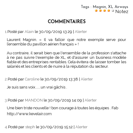
Tags
:
Magnin
,
XL Airways
Notez
COMMENTAIRES
1.
Posté par
Alain
le 30/09/2019 13:29
|
Alerter
Laurent Magnin. « Il va falloir que notre exemple serve pour
l’ensemble du pavillon aérien français » !
Au contraire, il serait bien que l'ensemble de la profession s'attache
à ne pas suivre l'exemple de XL, et d'assurer un business modèle
fiable et des entreprises rentables. Cela évitera de laisser tomber les
salariés et les clients et de nuire à la réputation du secteur.
2.
Posté par
Caroline
le 30/09/2019 13:38
|
Alerter
Je suis sans voix......un vrai gâchis .
3.
Posté par
MANDON
le 30/09/2019 14:09
|
Alerter
Une bien triste nouvelle ! bon courage à toutes les équipes . Fab
http://www.kevelair.com
4.
Posté par
steph
le 30/09/2019 15:12
|
Alerter