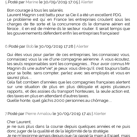
5.
Posté par
Marine
le 30/09/2019 17:05
|
Alerter
Bon courage à tous les salariés.
Laurent Magnin s est battu pour sa Cie il a été un excellent PDG.
Le problème est qu’ en France les entreprises croulent sous les
charges de tte sorte et la concurrence ds le domaine aérien est
féroce , il en est de même ds le secteur routier. Il serait temps que
les gouvernements défendent enfin les entreprises françaises!
6.
Posté par
Bob
le 30/09/2019 17:28
|
Alerter
Qui êtes vous pour parler de ces entreprises, les connaissez vous,
connaissez vous la vie d'une compagnie aérienne. À vous écoutez,
les seuls responsables sont les compagnies... Pour avoir connus Mr
Magnin ds une autre"vie", je peux vous dire qu'il s'est toujours battu
pour sa boîte, sans compter, parlez avec ses employés et vous en
saurez plus....
Cela fait combien d'années que les compagnies françaises alertent
sur une situation de plus en plus déloyale et après plusieurs
rapports,, et des assises du transport honteuses, la seule action est,
des taxes en plus en attendant d'autres taxes.
Quelle honte, quel gâchis 2000 personnes au chômage....
7.
Posté par
Pierre Amalou
le 30/09/2019 17:41
|
Alerter
Cher Laurent,
je ne suis plus dans la course depuis quelques années et ne puis
donc juger de la qualité et de la légitimité de ta stratégie.
Je ne m'exprime jamais depuis que j'ai passé la main à Escaet, mais