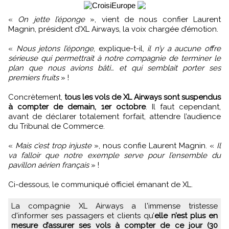
«
On jette l’éponge
», vient de nous confier Laurent
Magnin, président d’XL Airways, la voix chargée d’émotion.
«
Nous jetons l’éponge
, explique-t-il,
il n’y a aucune offre
sérieuse qui permettrait à notre compagnie de terminer le
plan que nous avions bâti… et qui semblait porter ses
premiers fruits
» !
Concrètement,
tous les vols de XL Airways sont suspendus
à compter de demain, 1er octobre
. Il faut cependant,
avant de déclarer totalement forfait, attendre l’audience
du Tribunal de Commerce.
«
Mais c’est trop injuste
», nous confie Laurent Magnin. «
Il
va falloir que notre exemple serve pour l’ensemble du
pavillon aérien français
» !
Ci-dessous, le communiqué officiel émanant de XL.
La compagnie XL Airways a l'immense tristesse
d'informer ses passagers et clients qu’
elle n’est plus en
mesure d’assurer ses vols à compter de ce jour (30