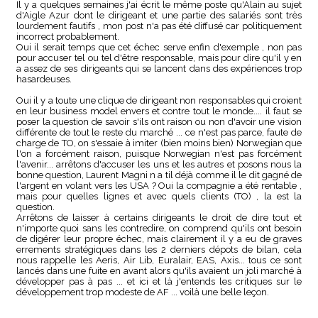
Il y a quelques semaines j'ai écrit le même poste qu'Alain au sujet
d'Aigle Azur dont le dirigeant et une partie des salariés sont très
lourdement fautifs , mon post n'a pas été diffusé car politiquement
incorrect probablement.
Oui il serait temps que cet échec serve enfin d'exemple , non pas
pour accuser tel ou tel d'être responsable, mais pour dire qu'il y en
a assez de ses dirigeants qui se lancent dans des expériences trop
hasardeuses.
Oui il y a toute une clique de dirigeant non responsables qui croient
en leur business model envers et contre tout le monde.... il faut se
poser la question de savoir s'ils ont raison ou non d'avoir une vision
différente de tout le reste du marché ... ce n'est pas parce, faute de
charge de TO, on s'essaie à imiter (bien moins bien) Norwegian que
l'on a forcément raison, puisque Norwegian n'est pas forcément
l'avenir... arrêtons d'accuser les uns et les autres et posons nous la
bonne question, Laurent Magni n a til déjà comme il le dit gagné de
l'argent en volant vers les USA ? Oui la compagnie a été rentable ,
mais pour quelles lignes et avec quels clients (TO) , la est la
question.
Arrêtons de laisser à certains dirigeants le droit de dire tout et
n'importe quoi sans les contredire, on comprend qu'ils ont besoin
de digérer leur propre échec, mais clairement il y a eu de graves
errements stratégiques dans les 2 derniers dépots de bilan, cela
nous rappelle les Aeris, Air Lib, Euralair, EAS, Axis... tous ce sont
lancés dans une fuite en avant alors qu'ils avaient un joli marché à
développer pas à pas ... et ici et là j'entends les critiques sur le
développement trop modeste de AF ... voilà une belle leçon.