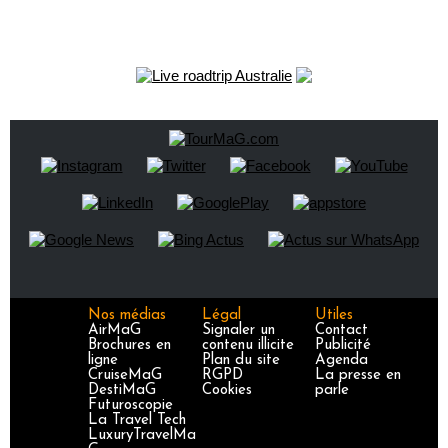
Nos médias
Légal
Utiles
AirMaG
Signaler un
Contact
Brochures en
contenu illicite
Publicité
ligne
Plan du site
Agenda
CruiseMaG
RGPD
La presse en
DestiMaG
Cookies
parle
Futuroscopie
La Travel Tech
LuxuryTravelMa