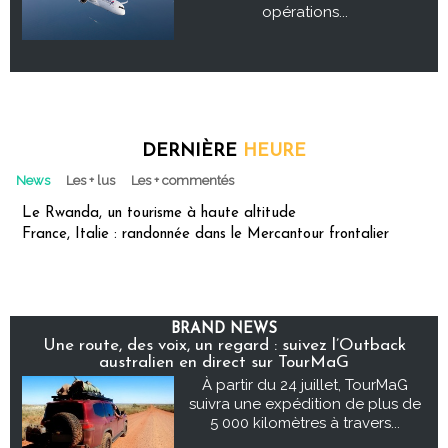
opérations...
DERNIÈRE
HEURE
News
Les + lus
Les + commentés
Le Rwanda, un tourisme à haute altitude
France, Italie : randonnée dans le Mercantour frontalier
BRAND NEWS
Une route, des voix, un regard : suivez l’Outback
australien en direct sur TourMaG
À partir du 24 juillet, TourMaG
suivra une expédition de plus de
5 000 kilomètres à travers...