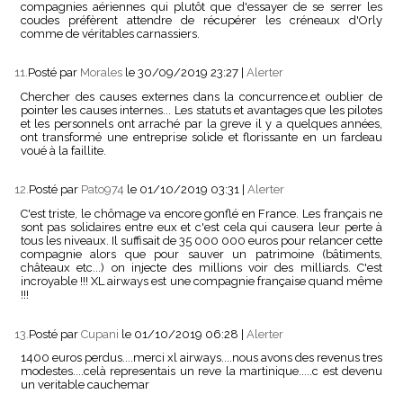
compagnies aériennes qui plutôt que d'essayer de se serrer les
coudes préfèrent attendre de récupérer les créneaux d'Orly
comme de véritables carnassiers.
11.
Posté par
Morales
le 30/09/2019 23:27
|
Alerter
Chercher des causes externes dans la concurrence.et oublier de
pointer les causes internes... Les statuts et avantages que les pilotes
et les personnels ont arraché par la greve il y a quelques années,
ont transformé une entreprise solide et florissante en un fardeau
voué à la faillite.
12.
Posté par
Pato974
le 01/10/2019 03:31
|
Alerter
C'est triste, le chômage va encore gonflé en France. Les français ne
sont pas solidaires entre eux et c'est cela qui causera leur perte à
tous les niveaux. Il suffisait de 35 000 000 euros pour relancer cette
compagnie alors que pour sauver un patrimoine (bâtiments,
châteaux etc...) on injecte des millions voir des milliards. C'est
incroyable !!! XL airways est une compagnie française quand même
!!!
13.
Posté par
Cupani
le 01/10/2019 06:28
|
Alerter
1400 euros perdus....merci xl airways....nous avons des revenus tres
modestes....celà representais un reve la martinique.....c est devenu
un veritable cauchemar