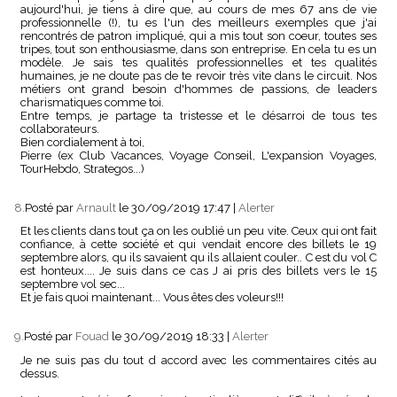
aujourd'hui, je tiens à dire que, au cours de mes 67 ans de vie
professionnelle (!), tu es l'un des meilleurs exemples que j'ai
rencontrés de patron impliqué, qui a mis tout son coeur, toutes ses
tripes, tout son enthousiasme, dans son entreprise. En cela tu es un
modèle. Je sais tes qualités professionnelles et tes qualités
humaines, je ne doute pas de te revoir très vite dans le circuit. Nos
métiers ont grand besoin d'hommes de passions, de leaders
charismatiques comme toi.
Entre temps, je partage ta tristesse et le désarroi de tous tes
collaborateurs.
Bien cordialement à toi,
Pierre (ex Club Vacances, Voyage Conseil, L'expansion Voyages,
TourHebdo, Strategos...)
8.
Posté par
Arnault
le 30/09/2019 17:47
|
Alerter
Et les clients dans tout ça on les oublié un peu vite. Ceux qui ont fait
confiance, à cette société et qui vendait encore des billets le 19
septembre alors, qu ils savaient qu ils allaient couler.. C est du vol C
est honteux.... Je suis dans ce cas J ai pris des billets vers le 15
septembre vol sec...
Et je fais quoi maintenant... Vous êtes des voleurs!!!
9.
Posté par
Fouad
le 30/09/2019 18:33
|
Alerter
Je ne suis pas du tout d accord avec les commentaires cités au
dessus.