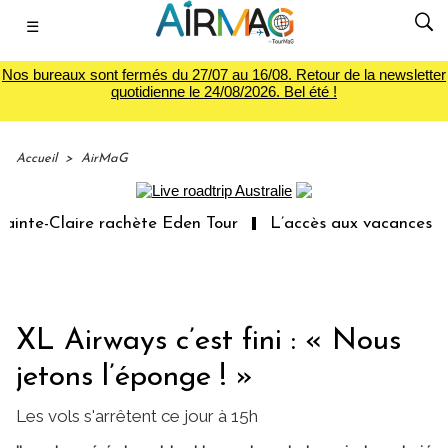
☰
Nos bureaux sont fermés du 27/07 au 16/08. Retour de la newsletter
quotidienne le 24/08/2026. Bel été !
Accueil
>
AirMaG
aire rachète Eden Tour
L’accès aux vacances : un droit 
XL Airways c’est fini : « Nous
jetons l’éponge ! »
Les vols s'arrêtent ce jour à 15h