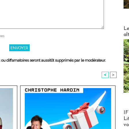
DESTI
Le
al
res
x ou diffamatoires seront aussitôt supprimés par le modérateur.
<
>
Product
IF
Li
v