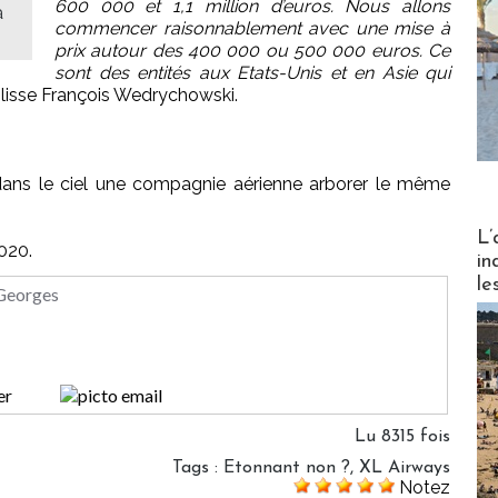
600 000 et 1,1 million d’euros. Nous allons
a
commencer raisonnablement avec une mise à
prix autour des 400 000 ou 500 000 euros. Ce
sont des entités aux Etats-Unis et en Asie qui
glisse François Wedrychowski.
r dans le ciel une compagnie aérienne arborer le même
Partez
L’
2020.
in
le
 Georges
Lu 8315 fois
Tags
:
Etonnant non ?
,
XL Airways
Notez