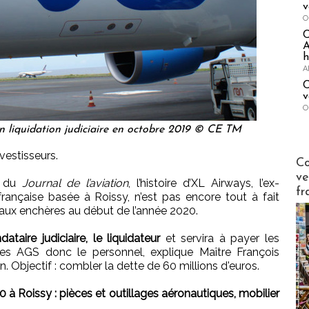
v
O
A
h
A
C
v
O
n liquidation judiciaire en octobre 2019 © CE TM
vestisseurs.
Publi-n
Co
ve
s du
Journal de l’aviation
, l’histoire d’XL Airways, l’ex-
fr
rançaise basée à Roissy, n’est pas encore tout à fait
s aux enchères au début de l’année 2020.
taire judiciaire, le liquidateur
et servira à payer les
les AGS donc le personnel, explique Maître François
. Objectif : combler la dette de 60 millions d'euros.
20 à Roissy : pièces et outillages aéronautiques, mobilier