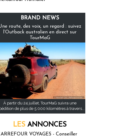
BRAND NEWS
Une route, des voix, un regard : suivez
l’Outback australien en direct sur
TourMaG
À partir du 24 juillet, TourMaG suivra une
pédition de plus de 5 000 kilomètres à travers...
LES
ANNONCES
ARREFOUR VOYAGES - Conseiller