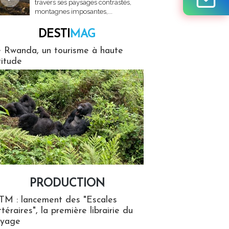
travers ses paysages contrastés,
montagnes imposantes,...
DESTI
MAG
MAG
 Rwanda, un tourisme à haute
titude
PRODUCTION
ion
TM : lancement des "Escales
ttéraires", la première librairie du
oyage