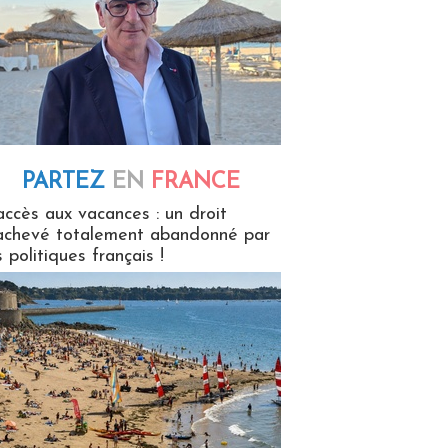
PARTEZ
EN
FRANCE
 en France
accès aux vacances : un droit
achevé totalement abandonné par
s politiques français !