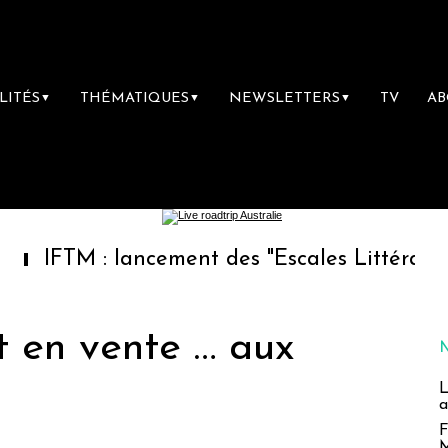
LITÉS
THÉMATIQUES
NEWSLETTERS
TV
A
▼
▼
▼
: lancement des "Escales Littéraires", la pre
t en vente … aux
L
a
F
M