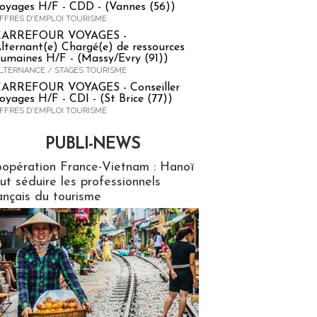
oyages H/F - CDD - (Vannes (56))
FFRES D'EMPLOI TOURISME
CARREFOUR VOYAGES -
lternant(e) Chargé(e) de ressources
umaines H/F - (Massy/Evry (91))
LTERNANCE / STAGES TOURISME
ARREFOUR VOYAGES - Conseiller
oyages H/F - CDI - (St Brice (77))
FFRES D'EMPLOI TOURISME
PUBLI-NEWS
ews
opération France-Vietnam : Hanoï
ut séduire les professionnels
ançais du tourisme