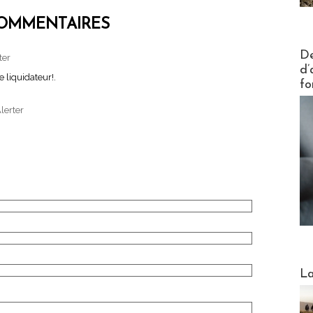
OMMENTAIRES
Actus V
De
ter
d’
 liquidateur!.
fo
lerter
Webinai
La