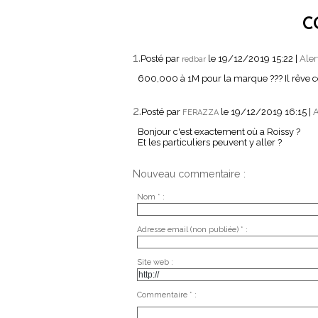
C
1.
Posté par
le 19/12/2019 15:22
|
Aler
redbar
600,000 à 1M pour la marque ??? Il rêve ce
2.
Posté par
le 19/12/2019 16:15
|
A
FERAZZA
Bonjour c'est exactement où a Roissy ?
Et les particuliers peuvent y aller ?
Nouveau commentaire :
Nom * :
Adresse email (non publiée) * :
Site web :
Commentaire * :