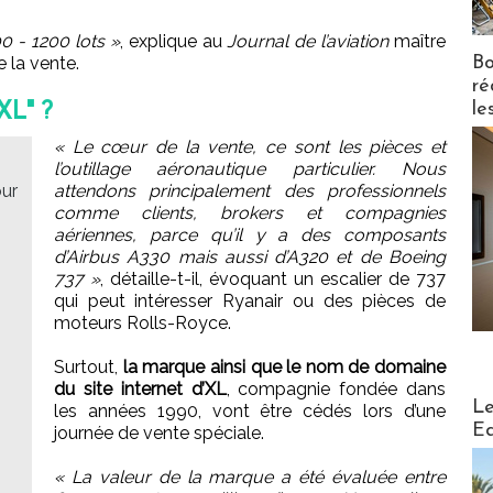
0 - 1200 lots »
, explique au
Journal de l’aviation
maître
Bo
 la vente.
ré
le
XL" ?
« Le cœur de la vente, ce sont les pièces et
l’outillage aéronautique particulier. Nous
ur
attendons principalement des professionnels
comme clients, brokers et compagnies
aériennes, parce qu’il y a des composants
d’Airbus A330 mais aussi d’A320 et de Boeing
737 »
, détaille-t-il, évoquant un escalier de 737
qui peut intéresser Ryanair ou des pièces de
moteurs Rolls-Royce.
Surtout,
la marque ainsi que le nom de domaine
du site internet d’XL
, compagnie fondée dans
Distribu
Le
les années 1990, vont être cédés lors d’une
Ed
journée de vente spéciale.
« La valeur de la marque a été évaluée entre