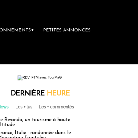
BONNEMENTS
PETITES ANNONCES
▼
mière librairie du voyage
Le groupe Sainte
DERNIÈRE
HEURE
News
Les + lus
Les + commentés
e Rwanda, un tourisme à haute
ltitude
rance, Italie : randonnée dans le
ercantour frontalier