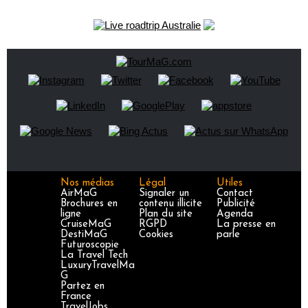
Nos médias
Légal
Utiles
AirMaG
Signaler un
Contact
Brochures en
contenu illicite
Publicité
ligne
Plan du site
Agenda
CruiseMaG
RGPD
La presse en
DestiMaG
Cookies
parle
Futuroscopie
La Travel Tech
LuxuryTravelMa
G
Partez en
France
TravelJobs