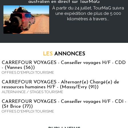
australien en direct sur TourMaG
À partir du 24 juillet, TourMaG suivra
une expédition de plus de 5 000
kilomètres à travers...
LES
ANNONCES
CARREFOUR VOYAGES - Conseiller voyages H/F - CDD
- (Vannes (56))
OFFRES D'EMPLOI TOURISME
CARREFOUR VOYAGES - Alternant(e) Chargé(e) de
ressources humaines H/F - (Massy/Evry (91))
ALTERNANCE / STAGES TOURISME
CARREFOUR VOYAGES - Conseiller voyages H/F - CDI -
(St Brice (77))
OFFRES D'EMPLOI TOURISME