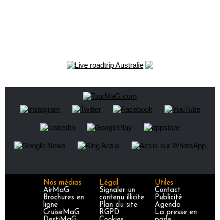
Nos médias
Légal
Utiles
AirMaG
Signaler un
Contact
Brochures en
contenu illicite
Publicité
ligne
Plan du site
Agenda
CruiseMaG
RGPD
La presse en
DestiMaG
Cookies
parle