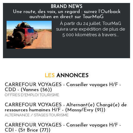
BRAND NEWS
Une route, des voix, un regard : suivez l’Outback
australien en direct sur TourMaG
À partir du 24 juillet, TourMaG
suivra une expédition de plus de
5 000 kilomètres à travers...
LES
ANNONCES
CARREFOUR VOYAGES - Conseiller voyages H/F -
CDD - (Vannes (56))
OFFRES D'EMPLOI TOURISME
CARREFOUR VOYAGES - Alternant(e) Chargé(e) de
ressources humaines H/F - (Massy/Evry (91))
ALTERNANCE / STAGES TOURISME
CARREFOUR VOYAGES - Conseiller voyages H/F -
CDI - (St Brice (77))