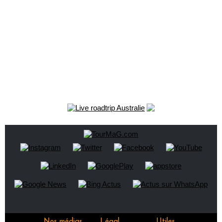
Nos médias
Légal
Utiles