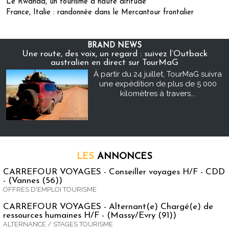
Le Rwanda, un tourisme à haute altitude
France, Italie : randonnée dans le Mercantour frontalier
BRAND NEWS
Une route, des voix, un regard : suivez l’Outback
australien en direct sur TourMaG
À partir du 24 juillet, TourMaG suivra
une expédition de plus de 5 000
kilomètres à travers...
LES
ANNONCES
CARREFOUR VOYAGES - Conseiller voyages H/F - CDD
- (Vannes (56))
OFFRES D'EMPLOI TOURISME
CARREFOUR VOYAGES - Alternant(e) Chargé(e) de
ressources humaines H/F - (Massy/Evry (91))
ALTERNANCE / STAGES TOURISME