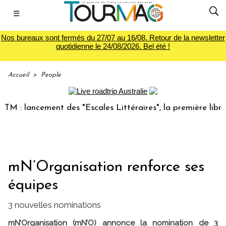
☰
Nos bureaux sont fermés du 27/07 au 16/08. Retour de la newsletter
quotidienne le 24/08/2026. Bel été !
Accueil
>
People
: lancement des "Escales Littéraires", la première librairie
mN’Organisation renforce ses
équipes
3 nouvelles nominations
mN’Organisation (mN’O) annonce la nomination de 3