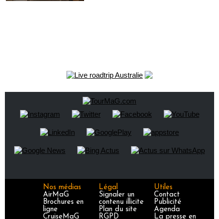
Nos médias
Légal
Utiles
AirMaG
Signaler un
Contact
Brochures en
contenu illicite
Publicité
ligne
Plan du site
Agenda
CruiseMaG
RGPD
La presse en