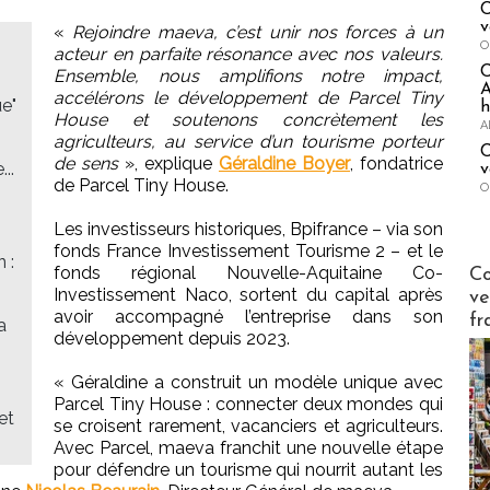
C
v
«
Rejoindre maeva, c’est unir nos forces à un
O
acteur en parfaite résonance avec nos valeurs.
Ensemble, nous amplifions notre impact,
A
accélérons le développement de Parcel Tiny
ue"
h
House et soutenons concrètement les
A
agriculteurs, au service d’un tourisme porteur
C
de sens
», explique
Géraldine Boyer
, fondatrice
..
v
de Parcel Tiny House.
O
Les investisseurs historiques, Bpifrance – via son
fonds France Investissement Tourisme 2 – et le
 :
Publi-n
fonds régional Nouvelle-Aquitaine Co-
Co
Investissement Naco, sortent du capital après
ve
avoir accompagné l’entreprise dans son
fr
a
développement depuis 2023.
« Géraldine a construit un modèle unique avec
Parcel Tiny House : connecter deux mondes qui
et
se croisent rarement, vacanciers et agriculteurs.
Avec Parcel, maeva franchit une nouvelle étape
pour défendre un tourisme qui nourrit autant les