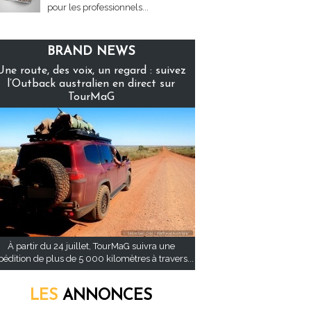
pour les professionnels...
BRAND NEWS
Une route, des voix, un regard : suivez
l’Outback australien en direct sur
TourMaG
À partir du 24 juillet, TourMaG suivra une
pédition de plus de 5 000 kilomètres à travers...
LES
ANNONCES