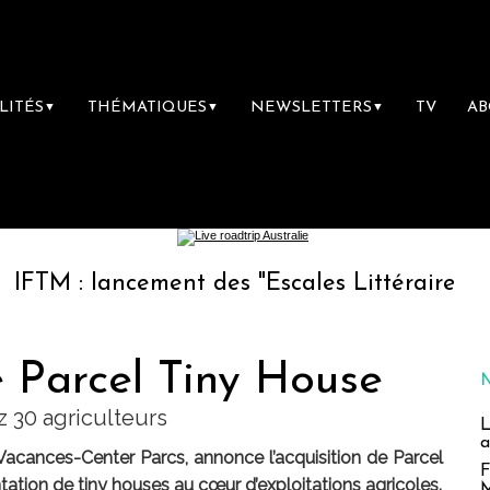
LITÉS
THÉMATIQUES
NEWSLETTERS
TV
A
▼
▼
▼
lancement des "Escales Littéraires", la premi
 Parcel Tiny House
z 30 agriculteurs
L
a
acances-Center Parcs, annonce l’acquisition de Parcel
F
tation de tiny houses au cœur d’exploitations agricoles.
M