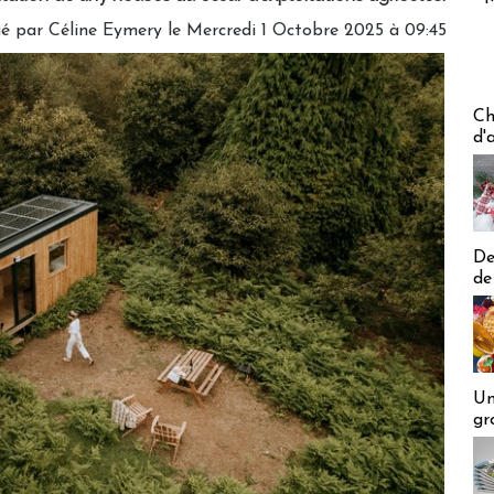
gé par
Céline Eymery
le Mercredi 1 Octobre 2025 à 09:45
Les off
Ch
d'
De
de
Un
gr