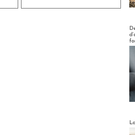
Actus V
De
d’
fo
Webinai
La