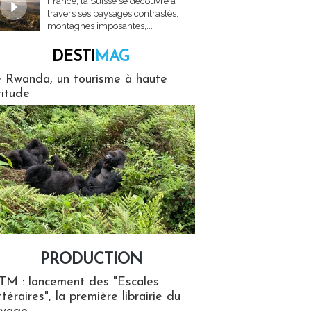
France, la Suisse se découvre à
travers ses paysages contrastés,
montagnes imposantes,...
DESTI
MAG
MAG
 Rwanda, un tourisme à haute
titude
PRODUCTION
ion
TM : lancement des "Escales
ttéraires", la première librairie du