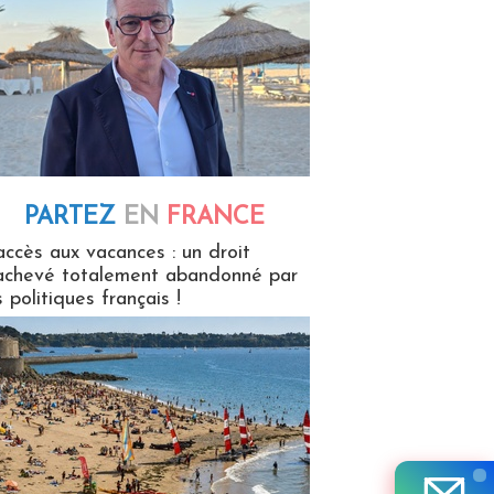
PARTEZ
EN
FRANCE
 en France
accès aux vacances : un droit
achevé totalement abandonné par
s politiques français !