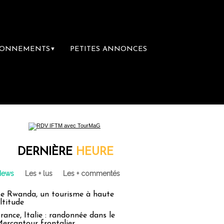
BONNEMENTS
PETITES ANNONCES
▼
ère librairie du voyage
Le groupe Sainte-C
DERNIÈRE
HEURE
News
Les + lus
Les + commentés
e Rwanda, un tourisme à haute
ltitude
rance, Italie : randonnée dans le
ercantour frontalier