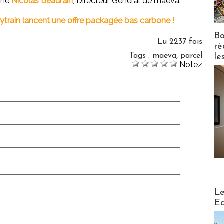
igne
Nicolas Beaurain
, Directeur Général de maeva.
erytrain lancent une offre packagée bas carbone !
Bo
Lu 2237 fois
ré
Tags
:
maeva
,
parcel
le
Notez
Distribu
Le
Ed