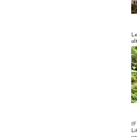
DESTI
Le
al
Product
IF
Li