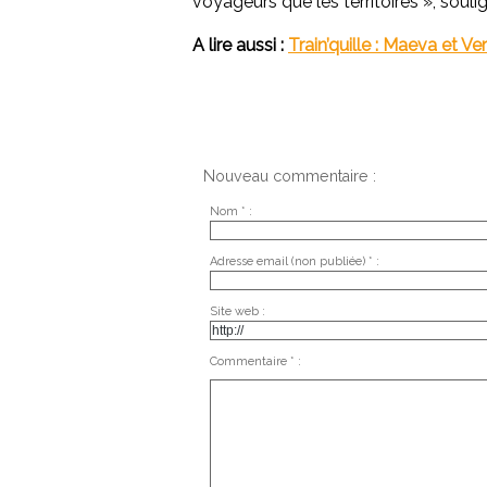
voyageurs que les territoires », soul
A lire aussi :
Train’quille : Maeva et V
Nouveau commentaire :
Nom * :
Adresse email (non publiée) * :
Site web :
Commentaire * :