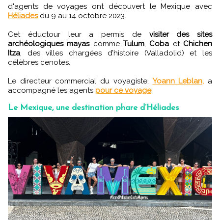
d'agents de voyages ont découvert le Mexique avec
Héliades
du 9 au 14 octobre 2023.
Cet éductour leur a permis de
visiter des sites
archéologiques mayas
comme
Tulum
,
Coba
et
Chichen
Itza
, des villes chargées d’histoire (Valladolid) et les
célèbres cenotes.
Le directeur commercial du voyagiste,
Yoann Leblan,
a
accompagné les agents
pour ce voyage
.
Le Mexique, une destination phare d’Héliades