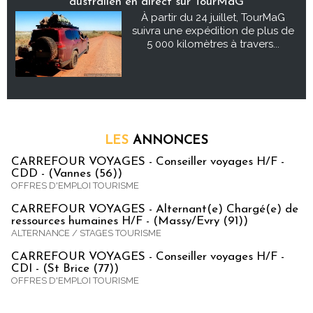
australien en direct sur TourMaG
À partir du 24 juillet, TourMaG
suivra une expédition de plus de
5 000 kilomètres à travers...
LES
ANNONCES
CARREFOUR VOYAGES - Conseiller voyages H/F -
CDD - (Vannes (56))
OFFRES D'EMPLOI TOURISME
CARREFOUR VOYAGES - Alternant(e) Chargé(e) de
ressources humaines H/F - (Massy/Evry (91))
ALTERNANCE / STAGES TOURISME
CARREFOUR VOYAGES - Conseiller voyages H/F -
CDI - (St Brice (77))
OFFRES D'EMPLOI TOURISME