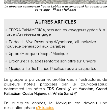
Le directeur commercial Yoann Leblan a accompagné les agents pour
ce voyage - Photo : Héliades
AUTRES ARTICLES
TERRA PANAMERICA, rassurer les voyageurs grâce à la
force d’un réseau engagé
Podcast : Viva Resorts by Wyndham, l’all-inclusive
nouvelle génération aux Caraïbes
Xplore Mexique, réceptif Mexique
Brochure : Héliades renforce son offre sur Chypre
Mexique : le Riu Palace Pacifico rouvre ses portes
Le groupe a pu visiter et profiter des infrastructures de
plusieurs hôtels proposés par le tour-opérateur,
notamment les hôtels
TRS Coral 5*
et
Yucatan
,
Grand
Palladium Costa Mujeres
et
White Sand 5*
.
En quelques années, le Mexique est devenu une
destination phare
d’Héliades
.