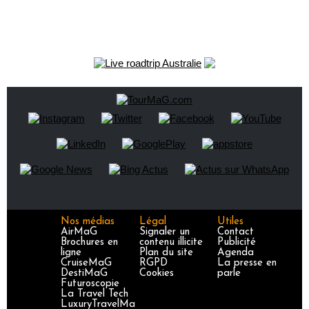
Nos médias
Légal
Utiles
AirMaG
Signaler un
Contact
Brochures en
contenu illicite
Publicité
ligne
Plan du site
Agenda
CruiseMaG
RGPD
La presse en
DestiMaG
Cookies
parle
Futuroscopie
La Travel Tech
LuxuryTravelMa