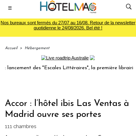
☰
Nos bureaux sont fermés du 27/07 au 16/08. Retour de la newsletter
quotidienne le 24/08/2026. Bel été !
Accueil
>
Hébergement
ancement des "Escales Littéraires", la première librairie du
Accor : l’hôtel ibis Las Ventas à
Madrid ouvre ses portes
111 chambres