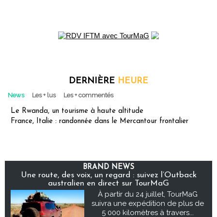
DERNIÈRE
HEURE
News
Les + lus
Les + commentés
Le Rwanda, un tourisme à haute altitude
France, Italie : randonnée dans le Mercantour frontalier
BRAND NEWS
Une route, des voix, un regard : suivez l’Outback
australien en direct sur TourMaG
À partir du 24 juillet, TourMaG
suivra une expédition de plus de
5 000 kilomètres à travers...