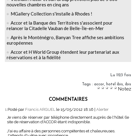
nouvelles chambres en cinq ans
MGallery Collection s'installe à Rhodes !
Accor et la Banque des Territoires s'associent pour
relancer la Citadelle Vauban de Belle-Île-en-Mer
Après le Monténégro, Banyan Tree affiche ses ambitions
européennes
Accor et H World Group étendent leur partenariat aux
réservations et à la fidélité
Lu 1123 fois
Tags
:
accor
,
hotel ibis
,
ibis
Notez
COMMENTAIRES
1.
Posté par
Francis ARGUEL
le 15/05/2012 18:16
|
Alerter
Je viens de réserver par téléphone directement auprès de l'hôtel (le
site de réservation d'ACCOR étant indisponible.
J'ai eu affaire à des personnes compétentes et chaleureuses.
J'attends d'y être avec impatience.