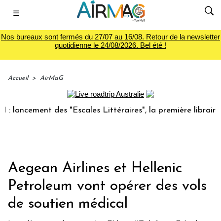
☰
Nos bureaux sont fermés du 27/07 au 16/08. Retour de la newsletter
quotidienne le 24/08/2026. Bel été !
Accueil
>
AirMaG
ncement des "Escales Littéraires", la première librairie du 
Aegean Airlines et Hellenic
Petroleum vont opérer des vols
de soutien médical