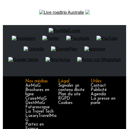
Nos médias
Légal
Utiles
AirMaG
Signaler un
Contact
Brochures en
contenu illicite
Publicité
ligne
Plan du site
Agenda
CruiseMaG
RGPD
La presse en
DestiMaG
Cookies
parle
Futuroscopie
La Travel Tech
LuxuryTravelMa
G
Partez en
France