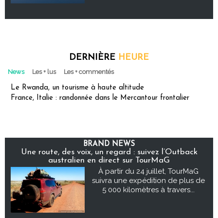
DERNIÈRE
HEURE
News
Les + lus
Les + commentés
Le Rwanda, un tourisme à haute altitude
France, Italie : randonnée dans le Mercantour frontalier
BRAND NEWS
Une route, des voix, un regard : suivez l’Outback
australien en direct sur TourMaG
À partir du 24 juillet, TourMaG
suivra une expédition de plus de
5 000 kilomètres à travers...