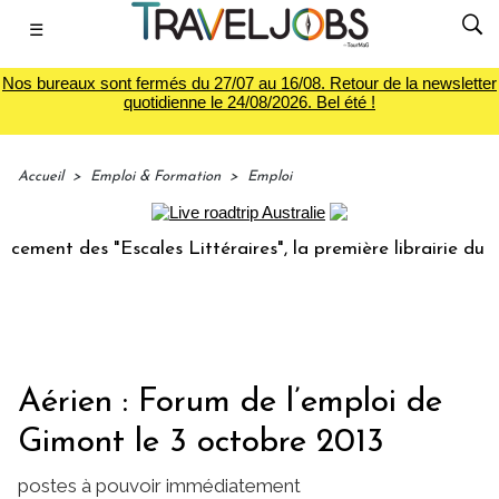
☰
Nos bureaux sont fermés du 27/07 au 16/08. Retour de la newsletter
quotidienne le 24/08/2026. Bel été !
Accueil
>
Emploi & Formation
>
Emploi
ent des "Escales Littéraires", la première librairie du voya
Aérien : Forum de l’emploi de
Gimont le 3 octobre 2013
postes à pouvoir immédiatement