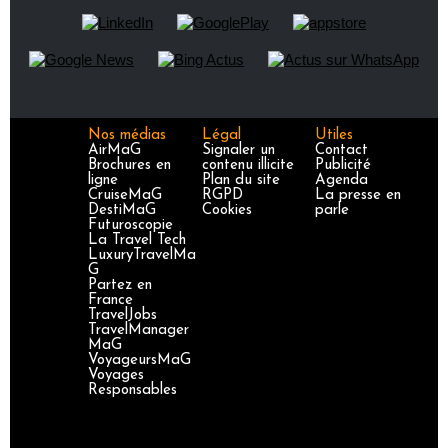
Nos médias
Légal
Utiles
AirMaG
Signaler un
Contact
Brochures en
contenu illicite
Publicité
ligne
Plan du site
Agenda
CruiseMaG
RGPD
La presse en
DestiMaG
Cookies
parle
Futuroscopie
La Travel Tech
LuxuryTravelMa
G
Partez en
France
TravelJobs
TravelManager
MaG
VoyageursMaG
Voyages
Responsables