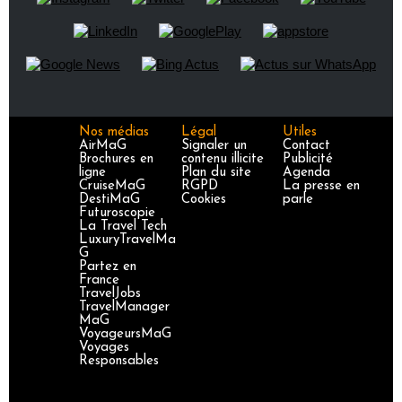
Nos médias
Légal
Utiles
AirMaG
Signaler un
Contact
Brochures en
contenu illicite
Publicité
ligne
Plan du site
Agenda
CruiseMaG
RGPD
La presse en
DestiMaG
Cookies
parle
Futuroscopie
La Travel Tech
LuxuryTravelMa
G
Partez en
France
TravelJobs
TravelManager
MaG
VoyageursMaG
Voyages
Responsables