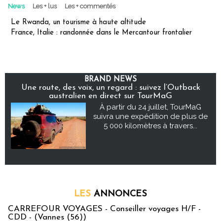
News
Les + lus
Les + commentés
Le Rwanda, un tourisme à haute altitude
France, Italie : randonnée dans le Mercantour frontalier
BRAND NEWS
Une route, des voix, un regard : suivez l’Outback
australien en direct sur TourMaG
À partir du 24 juillet, TourMaG
suivra une expédition de plus de
5 000 kilomètres à travers...
LES
ANNONCES
CARREFOUR VOYAGES - Conseiller voyages H/F -
CDD - (Vannes (56))