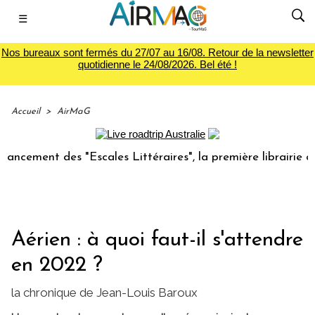
☰
Nos bureaux sont fermés du 27/07 au 16/08. Retour de la newsletter
quotidienne le 24/08/2026. Bel été !
Accueil
>
AirMaG
ent des "Escales Littéraires", la première librairie du voya
Aérien : à quoi faut-il s'attendre
en 2022 ?
la chronique de Jean-Louis Baroux