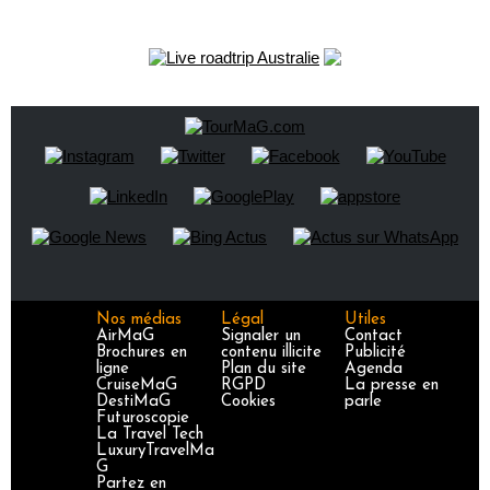
Nos médias
Légal
Utiles
AirMaG
Signaler un
Contact
Brochures en
contenu illicite
Publicité
ligne
Plan du site
Agenda
CruiseMaG
RGPD
La presse en
DestiMaG
Cookies
parle
Futuroscopie
La Travel Tech
LuxuryTravelMa
G
Partez en