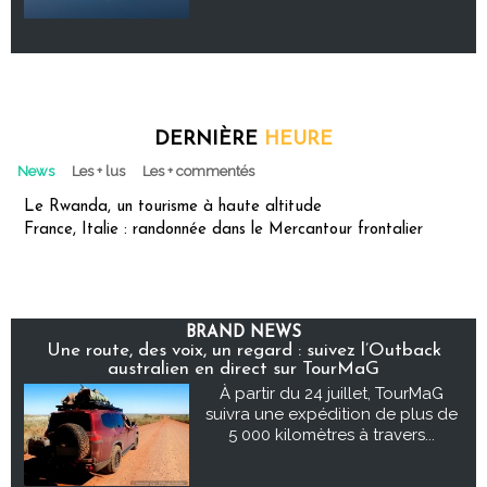
DERNIÈRE
HEURE
News
Les + lus
Les + commentés
Le Rwanda, un tourisme à haute altitude
France, Italie : randonnée dans le Mercantour frontalier
BRAND NEWS
Une route, des voix, un regard : suivez l’Outback
australien en direct sur TourMaG
À partir du 24 juillet, TourMaG
suivra une expédition de plus de
5 000 kilomètres à travers...