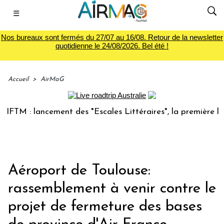
☰
Nos bureaux sont fermés du 27/07 au 16/08. Retour de la newsletter
quotidienne le 24/08/2026. Bel été !
Accueil
>
AirMaG
M : lancement des "Escales Littéraires", la première librair
Aéroport de Toulouse:
rassemblement à venir contre le
projet de fermeture des bases