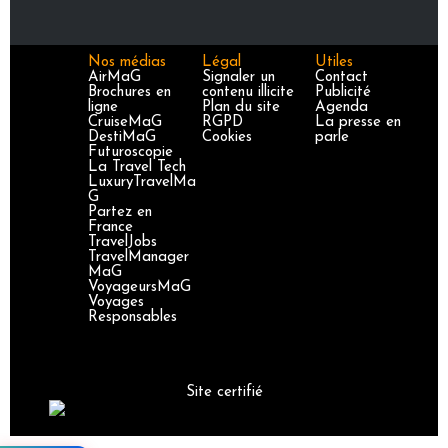
Nos médias
Légal
Utiles
AirMaG
Signaler un
Contact
Brochures en
contenu illicite
Publicité
ligne
Plan du site
Agenda
CruiseMaG
RGPD
La presse en
DestiMaG
Cookies
parle
Futuroscopie
La Travel Tech
LuxuryTravelMa
G
Partez en
France
TravelJobs
TravelManager
MaG
VoyageursMaG
Voyages
Responsables
Site certifié