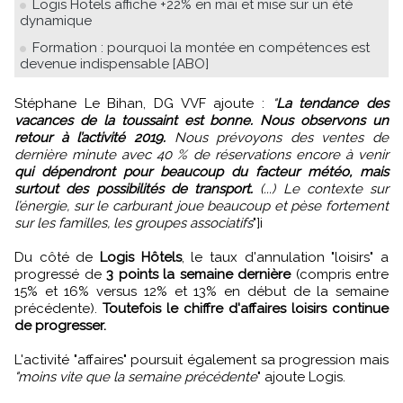
Logis Hotels affiche +22% en mai et mise sur un été
dynamique
Formation : pourquoi la montée en compétences est
devenue indispensable [ABO]
Stéphane Le Bihan, DG VVF ajoute :
"
La tendance des
vacances de la toussaint est bonne. Nous observons un
retour à l’activité 2019.
Nous prévoyons des ventes de
dernière minute avec 40 % de réservations encore à venir
qui dépendront pour beaucoup du facteur météo, mais
surtout des possibilités de transport.
(...) Le contexte sur
l’énergie, sur le carburant joue beaucoup et pèse fortement
sur les familles, les groupes associatifs
"]i
Du côté de
Logis Hôtels
, le taux d'annulation "loisirs" a
progressé de
3 points la semaine dernière
(compris entre
15% et 16% versus 12% et 13% en début de la semaine
précédente).
Toutefois le chiffre d'affaires loisirs continue
de progresser.
L'activité "affaires" poursuit également sa progression mais
"moins vite que la semaine précédente
" ajoute Logis.