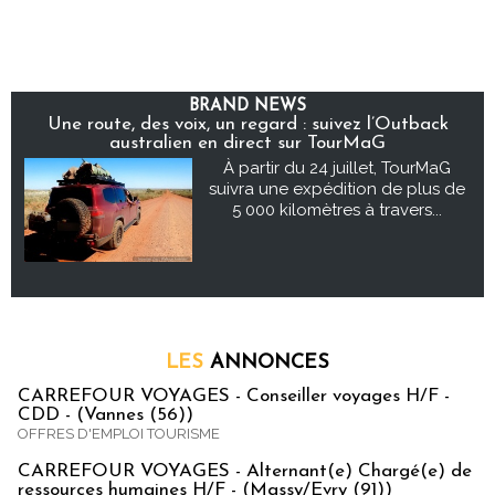
BRAND NEWS
Une route, des voix, un regard : suivez l’Outback
australien en direct sur TourMaG
À partir du 24 juillet, TourMaG
suivra une expédition de plus de
5 000 kilomètres à travers...
LES
ANNONCES
CARREFOUR VOYAGES - Conseiller voyages H/F -
CDD - (Vannes (56))
OFFRES D'EMPLOI TOURISME
CARREFOUR VOYAGES - Alternant(e) Chargé(e) de
ressources humaines H/F - (Massy/Evry (91))