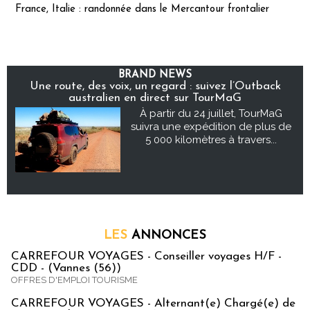
France, Italie : randonnée dans le Mercantour frontalier
BRAND NEWS
Une route, des voix, un regard : suivez l’Outback
australien en direct sur TourMaG
À partir du 24 juillet, TourMaG
suivra une expédition de plus de
5 000 kilomètres à travers...
LES
ANNONCES
CARREFOUR VOYAGES - Conseiller voyages H/F -
CDD - (Vannes (56))
OFFRES D'EMPLOI TOURISME
CARREFOUR VOYAGES - Alternant(e) Chargé(e) de