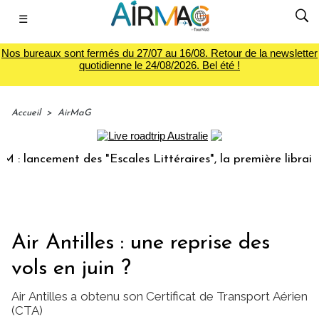
☰
Nos bureaux sont fermés du 27/07 au 16/08. Retour de la newsletter
quotidienne le 24/08/2026. Bel été !
Accueil
>
AirMaG
cement des "Escales Littéraires", la première librairie du v
Air Antilles : une reprise des
vols en juin ?
Air Antilles a obtenu son Certificat de Transport Aérien
(CTA)