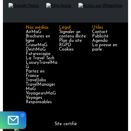
Nos médias
Légal
Utiles
AirMaG
Signaler un
Contact
Brochures en
contenu illicite
Publicité
ligne
Plan du site
Agenda
CruiseMaG
RGPD
La presse en
DestiMaG
Cookies
parle
Futuroscopie
La Travel Tech
LuxuryTravelMa
G
Partez en
France
TravelJobs
TravelManager
MaG
VoyageursMaG
Voyages
Responsables
Site certifié