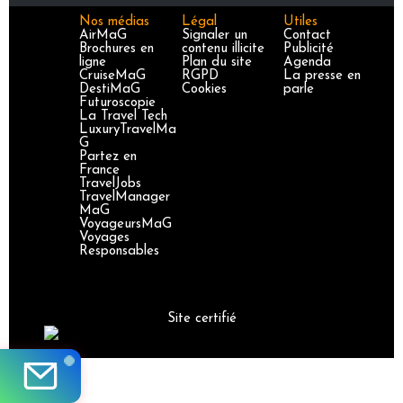
Nos médias
Légal
Utiles
AirMaG
Signaler un
Contact
Brochures en
contenu illicite
Publicité
ligne
Plan du site
Agenda
CruiseMaG
RGPD
La presse en
DestiMaG
Cookies
parle
Futuroscopie
La Travel Tech
LuxuryTravelMa
G
Partez en
France
TravelJobs
TravelManager
MaG
VoyageursMaG
Voyages
Responsables
Site certifié