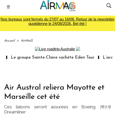
☰
Nos bureaux sont fermés du 27/07 au 16/08. Retour de la newsletter
quotidienne le 24/08/2026. Bel été !
Accueil
>
AirMaG
Le groupe Sainte-Claire rachète Eden Tour
L’accès aux
Air Austral reliera Mayotte et
Marseille cet été
Ces liaisons seront assurées en Boeing 787-8
Dreamliner