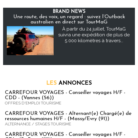
BRAND NEWS
Une route, des voix, un regard : suivez l’Outback
australien en direct sur TourMaG
À partir du 24 juillet, TourMaG
suivra une expédition de plus de
5 000 kilomètres à travers...
LES
ANNONCES
CARREFOUR VOYAGES - Conseiller voyages H/F -
CDD - (Vannes (56))
OFFRES D'EMPLOI TOURISME
CARREFOUR VOYAGES - Alternant(e) Chargé(e) de
ressources humaines H/F - (Massy/Evry (91))
ALTERNANCE / STAGES TOURISME
CARREFOUR VOYAGES - Conseiller voyages H/F -