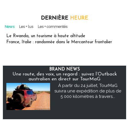
DERNIÈRE
HEURE
News
Les + lus
Les + commentés
Le Rwanda, un tourisme à haute altitude
France, Italie : randonnée dans le Mercantour frontalier
BRAND NEWS
Une route, des voix, un regard : suivez l’Outback
australien en direct sur TourMaG
À partir du 24 juillet, TourMaG
suivra une expédition de plus de
5 000 kilomètres à travers...