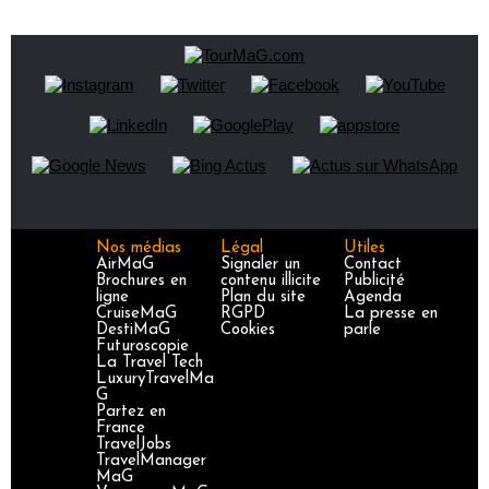
Nos médias
Légal
Utiles
AirMaG
Signaler un
Contact
Brochures en
contenu illicite
Publicité
ligne
Plan du site
Agenda
CruiseMaG
RGPD
La presse en
DestiMaG
Cookies
parle
Futuroscopie
La Travel Tech
LuxuryTravelMa
G
Partez en
France
TravelJobs
TravelManager
MaG