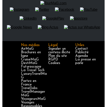
Nos médias
Légal
Utiles
AirMaG
Signaler un
Contact
Brochures en
contenu illicite
Publicité
ligne
Plan du site
Agenda
CruiseMaG
RGPD
La presse en
DestiMaG
Cookies
parle
Futuroscopie
La Travel Tech
LuxuryTravelMa
G
Partez en
France
TravelJobs
TravelManager
MaG
VoyageursMaG
Voyages
Responsables