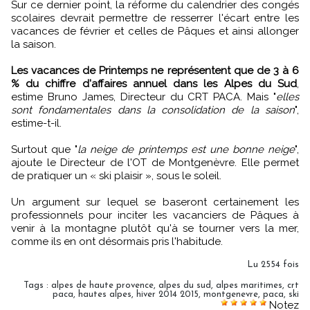
Sur ce dernier point, la réforme du calendrier des congés
scolaires devrait permettre de resserrer l'écart entre les
vacances de février et celles de Pâques et ainsi allonger
la saison.
Les vacances de Printemps ne représentent que de 3 à 6
% du chiffre d'affaires annuel dans les Alpes du Sud
,
estime Bruno James, Directeur du CRT PACA. Mais "
elles
sont fondamentales dans la consolidation de la saison
",
estime-t-il.
Surtout que "
la neige de printemps est une bonne neige
",
ajoute le Directeur de l'OT de Montgenèvre. Elle permet
de pratiquer un « ski plaisir », sous le soleil.
Un argument sur lequel se baseront certainement les
professionnels pour inciter les vacanciers de Pâques à
venir à la montagne plutôt qu'à se tourner vers la mer,
comme ils en ont désormais pris l'habitude.
Lu 2554 fois
Tags
:
alpes de haute provence
,
alpes du sud
,
alpes maritimes
,
crt
paca
,
hautes alpes
,
hiver 2014 2015
,
montgenevre
,
paca
,
ski
Notez