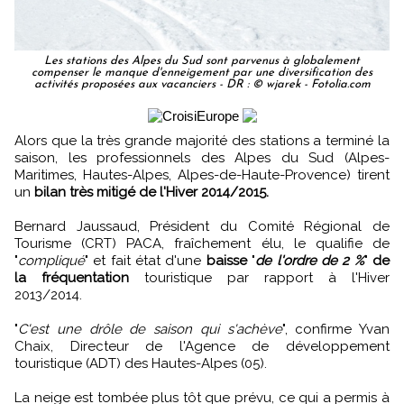
Les stations des Alpes du Sud sont parvenus à globalement
compenser le manque d'enneigement par une diversification des
activités proposées aux vacanciers - DR : © wjarek - Fotolia.com
Alors que la très grande majorité des stations a terminé la
saison, les professionnels des Alpes du Sud (Alpes-
Maritimes, Hautes-Alpes, Alpes-de-Haute-Provence) tirent
un
bilan très mitigé de l'Hiver 2014/2015.
Bernard Jaussaud, Président du Comité Régional de
Tourisme (CRT) PACA, fraîchement élu, le qualifie de
"
compliqué
" et fait état d'une
baisse
"
de l'ordre de 2 %
"
de
la fréquentation
touristique par rapport à l'Hiver
2013/2014.
"
C'est une drôle de saison qui s'achève
", confirme Yvan
Chaix, Directeur de l'Agence de développement
touristique (ADT) des Hautes-Alpes (05).
La neige est tombée plus tôt que prévu, ce qui a permis à