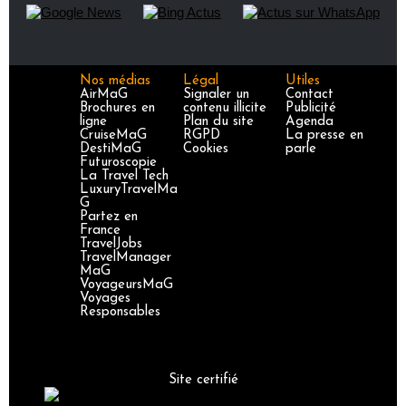
Nos médias
Légal
Utiles
AirMaG
Signaler un
Contact
Brochures en
contenu illicite
Publicité
ligne
Plan du site
Agenda
CruiseMaG
RGPD
La presse en
DestiMaG
Cookies
parle
Futuroscopie
La Travel Tech
LuxuryTravelMa
G
Partez en
France
TravelJobs
TravelManager
MaG
VoyageursMaG
Voyages
Responsables
Site certifié