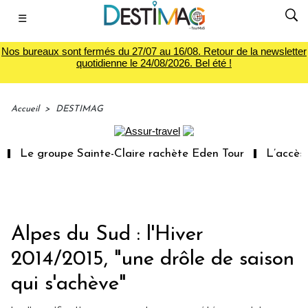
☰
Nos bureaux sont fermés du 27/07 au 16/08. Retour de la newsletter
quotidienne le 24/08/2026. Bel été !
Accueil
>
DESTIMAG
Le groupe Sainte-Claire rachète Eden Tour
L’accès au
Alpes du Sud : l'Hiver
2014/2015, "une drôle de saison
qui s'achève"