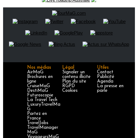
Nos médias
Légal
Utiles
AirMaG
Signaler un
Contact
Brochures en
contenu illicite
Publicité
ligne
Plan du site
Agenda
CruiseMaG
RGPD
La presse en
DestiMaG
Cookies
parle
Futuroscopie
La Travel Tech
LuxuryTravelMa
G
Partez en
France
TravelJobs
TravelManager
MaG
VoyageursMaG