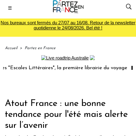
☰
Nos bureaux sont fermés du 27/07 au 16/08. Retour de la newsletter
quotidienne le 24/08/2026. Bel été !
Accueil
>
Partez en France
téraires", la première librairie du voyage
Le groupe Sa
Atout France : une bonne
tendance pour l'été mais alerte
sur l’avenir