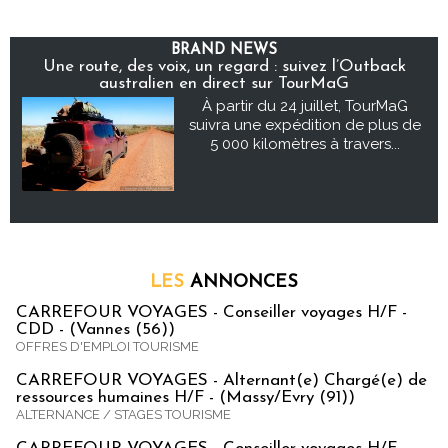
BRAND NEWS
Une route, des voix, un regard : suivez l’Outback
australien en direct sur TourMaG
À partir du 24 juillet, TourMaG
suivra une expédition de plus de
5 000 kilomètres à travers...
LES
ANNONCES
CARREFOUR VOYAGES - Conseiller voyages H/F -
CDD - (Vannes (56))
OFFRES D'EMPLOI TOURISME
CARREFOUR VOYAGES - Alternant(e) Chargé(e) de
ressources humaines H/F - (Massy/Evry (91))
ALTERNANCE / STAGES TOURISME