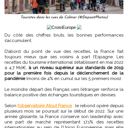
Touristes dans les rues de Colmar (©DepositPhotos)
Du côté des chiffres bruts, les bonnes performances
s’accumulent.
D’abord du point de vue des recettes, la France fait
toujours mieux que ses voisins à part l’Espagne. Les
recettes du tourisme international s’établissent en mai 2022
à 4,7 Md€,
à un niveau supérieur aux standards de 2019
pour la première fois depuis le déclenchement de la
pandémie
(moins de 4% en cumul sur les 5 premiers mois).
Le moindre départ des Français vers l’étranger renforce la
balance positive des échanges touristiques en devises.
Selon
l’observatoire Atout France
: le rebond opéré depuis
plusieurs mois se poursuit sur le début de 2022. Sur une
année glissante, la France conserve son leadership avec
une part de marché représentant 17,1% des recettes
internationales au sein de l’Union Européenne, mais elle