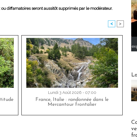
x ou diffamatoires seront aussitôt supprimés par le modérateur.
<
>
ex
Webinai
La
Lundi 3 Août 2026 - 07:00
titude
France, Italie : randonnée dans le
Mercantour frontalier
Publi-n
Co
ve
fr