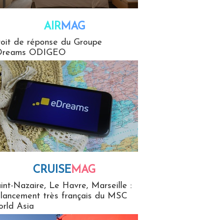
AIR
MAG
G
oit de réponse du Groupe
Dreams ODIGEO
CRUISE
MAG
MaG
int-Nazaire, Le Havre, Marseille :
 lancement très français du MSC
rld Asia