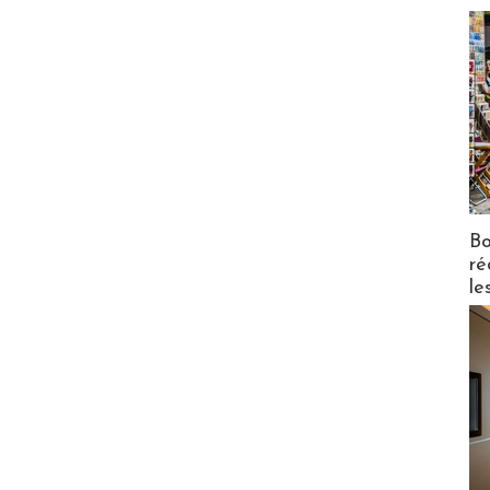
Bo
ré
le