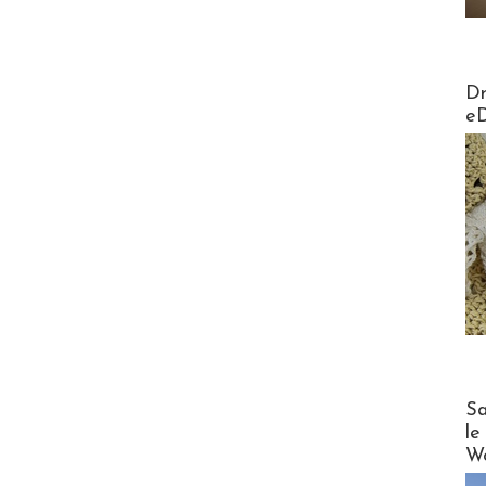
AirMa
Dr
e
Cruise
Sa
le
Wo