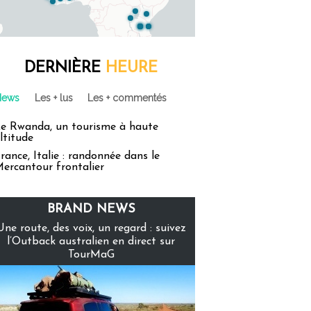
DERNIÈRE
HEURE
News
Les + lus
Les + commentés
e Rwanda, un tourisme à haute
ltitude
rance, Italie : randonnée dans le
ercantour frontalier
BRAND NEWS
Une route, des voix, un regard : suivez
l’Outback australien en direct sur
TourMaG