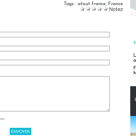
Tags
:
atout france
,
France
Notez
L
a
F
M
res