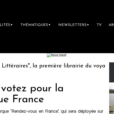
LITÉS
THÉMATIQUES
NEWSLETTERS
TV
A
▼
▼
▼
éraires", la première librairie du voyage
 votez pour la
ue France
arque "Rendez-vous en France", qui sera déployée sur