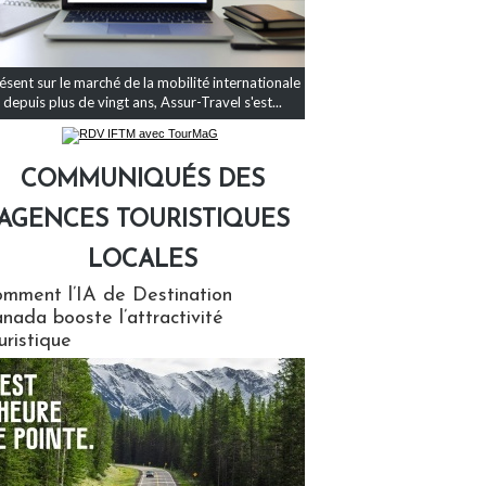
ésent sur le marché de la mobilité internationale
depuis plus de vingt ans, Assur-Travel s'est...
COMMUNIQUÉS DES
AGENCES TOURISTIQUES
LOCALES
qués des agences touristiques locales
mment l’IA de Destination
nada booste l’attractivité
uristique