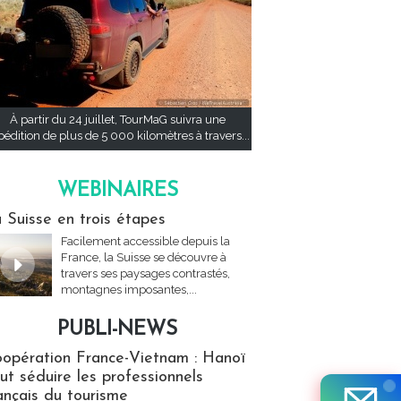
À partir du 24 juillet, TourMaG suivra une
pédition de plus de 5 000 kilomètres à travers...
WEBINAIRES
res
 Suisse en trois étapes
Facilement accessible depuis la
France, la Suisse se découvre à
travers ses paysages contrastés,
montagnes imposantes,...
PUBLI-NEWS
ews
opération France-Vietnam : Hanoï
ut séduire les professionnels
ançais du tourisme