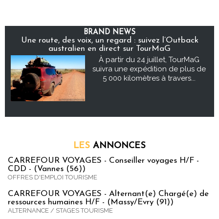
BRAND NEWS
Une route, des voix, un regard : suivez l’Outback
australien en direct sur TourMaG
À partir du 24 juillet, TourMaG
suivra une expédition de plus de
5 000 kilomètres à travers...
LES
ANNONCES
CARREFOUR VOYAGES - Conseiller voyages H/F -
CDD - (Vannes (56))
OFFRES D'EMPLOI TOURISME
CARREFOUR VOYAGES - Alternant(e) Chargé(e) de
ressources humaines H/F - (Massy/Evry (91))
ALTERNANCE / STAGES TOURISME