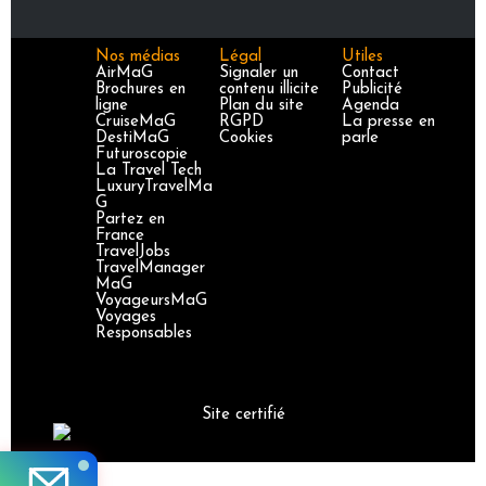
Nos médias
Légal
Utiles
AirMaG
Signaler un
Contact
Brochures en
contenu illicite
Publicité
ligne
Plan du site
Agenda
CruiseMaG
RGPD
La presse en
DestiMaG
Cookies
parle
Futuroscopie
La Travel Tech
LuxuryTravelMa
G
Partez en
France
TravelJobs
TravelManager
MaG
VoyageursMaG
Voyages
Responsables
Site certifié