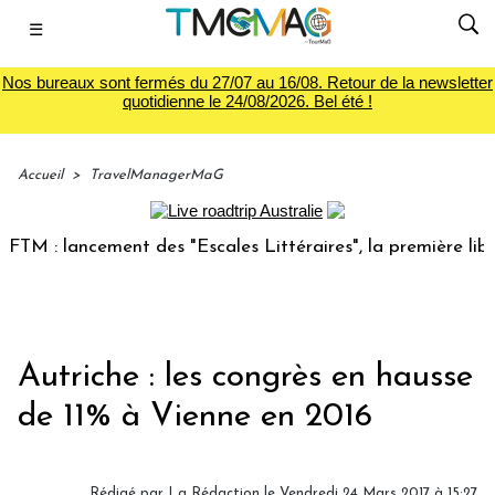
☰
Nos bureaux sont fermés du 27/07 au 16/08. Retour de la newsletter
quotidienne le 24/08/2026. Bel été !
Accueil
>
TravelManagerMaG
 : lancement des "Escales Littéraires", la première librairi
Autriche : les congrès en hausse
de 11% à Vienne en 2016
Rédigé par
La Rédaction
le Vendredi 24 Mars 2017 à 15:27