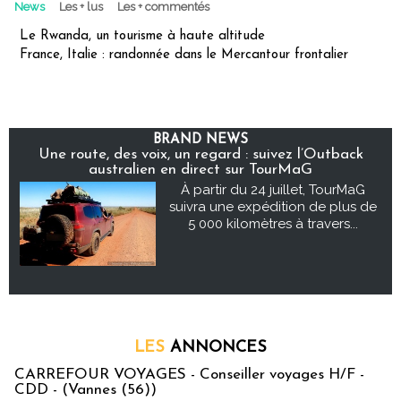
News
Les + lus
Les + commentés
Le Rwanda, un tourisme à haute altitude
France, Italie : randonnée dans le Mercantour frontalier
BRAND NEWS
Une route, des voix, un regard : suivez l’Outback
australien en direct sur TourMaG
À partir du 24 juillet, TourMaG
suivra une expédition de plus de
5 000 kilomètres à travers...
LES
ANNONCES
CARREFOUR VOYAGES - Conseiller voyages H/F -
CDD - (Vannes (56))