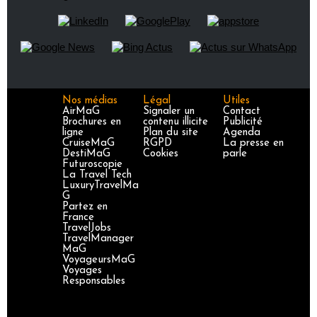
Nos médias
Légal
Utiles
AirMaG
Signaler un
Contact
Brochures en
contenu illicite
Publicité
ligne
Plan du site
Agenda
CruiseMaG
RGPD
La presse en
DestiMaG
Cookies
parle
Futuroscopie
La Travel Tech
LuxuryTravelMa
G
Partez en
France
TravelJobs
TravelManager
MaG
VoyageursMaG
Voyages
Responsables