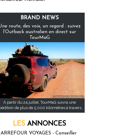
BRAND NEWS
Une route, des voix, un regard : suivez
l’Outback australien en direct sur
TourMaG
À partir du 24 juillet, TourMaG suivra une
pédition de plus de 5 000 kilomètres à travers...
LES
ANNONCES
ARREFOUR VOYAGES - Conseiller