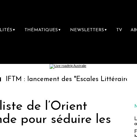
LITÉS
THÉMATIQUES
NEWSLETTERS
TV
A
▼
▼
▼
lancement des "Escales Littéraires", la premi
liste de l’Orient
de pour séduire les
L
a
F
M