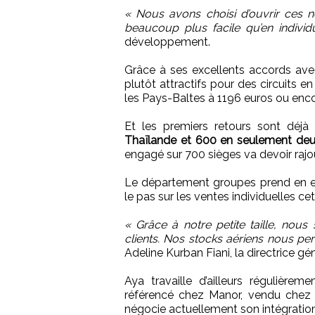
« Nous avons choisi d’ouvrir ces n
beaucoup plus facile qu’en individ
développement.
Grâce à ses excellents accords ave
plutôt attractifs pour des circuits
les Pays-Baltes à 1196 euros ou enco
Et les premiers retours sont déjà
Thaïlande et 600 en seulement deux
engagé sur 700 sièges va devoir rajou
Le département groupes prend en effe
le pas sur les ventes individuelles 
« Grâce à notre petite taille, nou
clients. Nos stocks aériens nous perm
Adeline Kurban Fiani, la directrice gé
Aya travaille d’ailleurs régulière
référencé chez Manor, vendu chez 
négocie actuellement son intégration