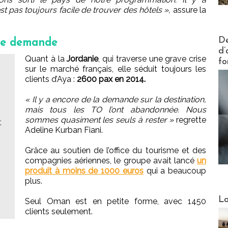
 pas toujours facile de trouver des hôtels »,
assure la
Actus V
De
 une demande
d’
Quant à la
Jordanie
, qui traverse une grave crise
fo
sur le marché français, elle séduit toujours les
clients d’Aya :
2600 pax en 2014.
« Il y a encore de la demande sur la destination,
mais tous les TO l’ont abandonnée. Nous
sommes quasiment les seuls à rester »
regrette
t
Adeline Kurban Fiani.
Grâce au soutien de l’office du tourisme et des
compagnies aériennes, le groupe avait lancé
un
produit à moins de 1000 euros
qui a beaucoup
plus.
Webinai
La
Seul Oman est en petite forme, avec 1450
clients seulement.