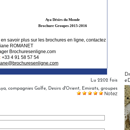
Aya Désirs du Monde
Brochure Groupes 2015-2016
 en savoir plus sur les brochures en ligne, contactez
tiane ROMANET
ger Brochuresenligne.com
:
+33 4 91 58 57 54
iane@brochuresenligne.com
AirMa
Dr
e
Lu 2202 fois
Aya
,
compagnies Golfe
,
Desirs d'Orient
,
Emirats
,
groupes
Notez