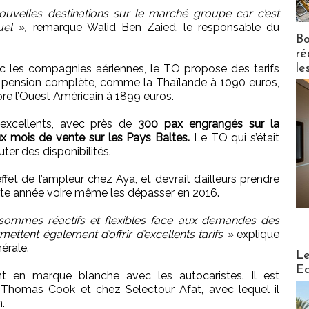
ouvelles destinations sur le marché groupe car c’est
uel »,
remarque Walid Ben Zaied, le responsable du
Bo
ré
le
c les compagnies aériennes, le TO propose des tarifs
 en pension complète, comme la Thaïlande à 1090 euros,
re l’Ouest Américain à 1899 euros.
 excellents, avec près de
300 pax engrangés sur la
 mois de vente sur les Pays Baltes.
Le TO qui s’était
ter des disponibilités.
t de l’ampleur chez Aya, et devrait d’ailleurs prendre
cette année voire même les dépasser en 2016.
s sommes réactifs et flexibles face aux demandes des
ettent également d’offrir d’excellents tarifs »
explique
nérale.
Distribu
Le
Ed
ment en marque blanche avec les autocaristes. Il est
Thomas Cook et chez Selectour Afat, avec lequel il
.