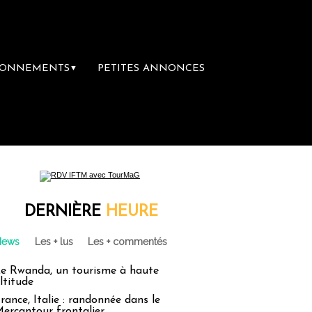
BONNEMENTS
PETITES ANNONCES
▼
ère librairie du voyage
Le groupe Sainte-C
DERNIÈRE
HEURE
News
Les + lus
Les + commentés
e Rwanda, un tourisme à haute
ltitude
rance, Italie : randonnée dans le
ercantour frontalier