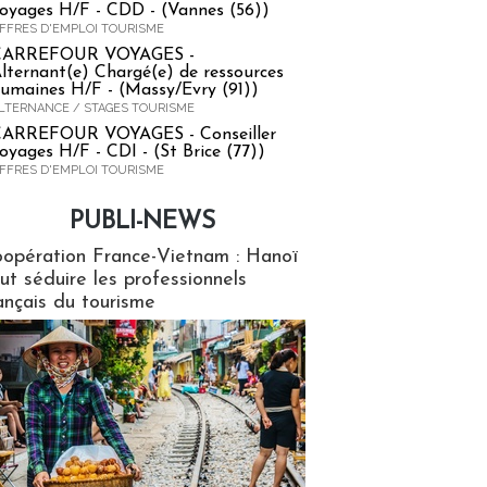
oyages H/F - CDD - (Vannes (56))
FFRES D'EMPLOI TOURISME
CARREFOUR VOYAGES -
lternant(e) Chargé(e) de ressources
umaines H/F - (Massy/Evry (91))
LTERNANCE / STAGES TOURISME
ARREFOUR VOYAGES - Conseiller
oyages H/F - CDI - (St Brice (77))
FFRES D'EMPLOI TOURISME
PUBLI-NEWS
ews
opération France-Vietnam : Hanoï
ut séduire les professionnels
ançais du tourisme