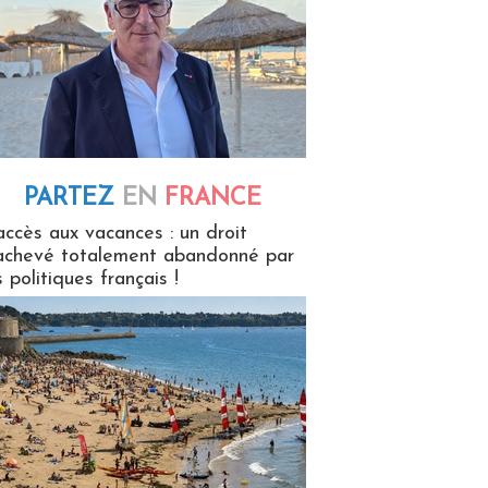
PARTEZ
EN
FRANCE
 en France
accès aux vacances : un droit
achevé totalement abandonné par
s politiques français !