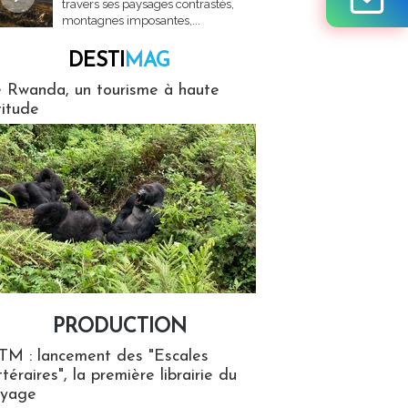
travers ses paysages contrastés,
montagnes imposantes,...
DESTI
MAG
MAG
 Rwanda, un tourisme à haute
titude
PRODUCTION
ion
TM : lancement des "Escales
ttéraires", la première librairie du
oyage