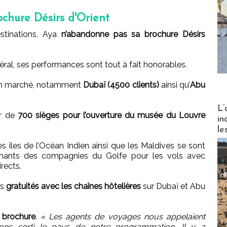
ochure Désirs d'Orient
estinations, Aya
n’abandonne pas sa brochure Désirs
éral, ses performances sont tout à fait honorables.
ien marché, notamment
Dubaï (4500 clients)
ainsi qu’
Abu
Partez
L’
ur de
700 sièges pour l’ouverture du musée du Louvre
in
le
s îles de l’Océan Indien ainsi que les Maldives se sont
échants des compagnies du Golfe pour les vols avec
rects.
es
gratuités avec les chaînes hôtelières
sur Dubaï et Abu
a brochure
.
« Les agents de voyages nous appelaient
ns sorti le pays de notre programmation. Il y a