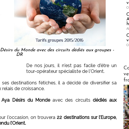
v
O
A
h
A
C
v
O
ésirs du Monde avec des circuits dédiés aux groupes -
DR
De nos jours, il n'est pas facile d'être un
Publi-n
Co
tour-opérateur spécialiste de l'Orient.
ve
fr
 ses destinations fétiches, il a décidé de diversifier sa
relais de croissance.
e
Aya Désirs du Monde
avec des circuits
dédiés aux
pour l'occasion, on trouvera
22 destinations sur l’Europe,
endu l’Orient.