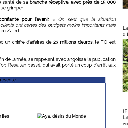
nte santé de sa
branche réceptive, avec près de 15 000
que grimper.
confiante pour l’avenir.
« On sent que la situation
 clients ont certes des budgets moins importants mais
DESTI
Le
en Zaied.
al
c un chiffre d’affaires de
23 millions d’euros,
le TO est
 fin de l’année, se rappelant avec angoisse la publication
op Resa l’an passé, qui avait porté un coup d'arrêt aux
Product
IF
Li
v