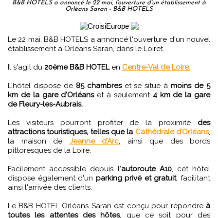
B&B HOTELS a annoncé le 22 mai, l'ouverture d’un établissement à
Orléans Saran - B&B HOTELS
Le 22 mai, B&B HOTELS a annoncé l'ouverture d'un nouvel
établissement à Orléans Saran, dans le Loiret.
Il s'agit du
20ème B&B HOTEL
en
Centre-Val de Loire.
L'hôtel dispose de
85 chambres
et se situe à
moins de 5
km de la gare d'Orléans
et à seulement
4 km de la gare
de Fleury-les-Aubrais.
Les visiteurs pourront profiter de la proximité
des
attractions touristiques, telles que la
Cathédrale d’Orléans
,
la maison de
Jeanne d’Arc
, ainsi que des bords
pittoresques de la Loire.
Facilement accessible depuis l'
autoroute A10
, cet hôtel
dispose également d'un
parking privé et gratuit
, facilitant
ainsi l'arrivée des clients.
Le B&B HOTEL Orléans Saran est conçu pour répondre
à
toutes les attentes des hôtes
, que ce soit pour des