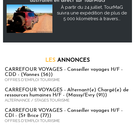
australien en direct sur TourMaG
À partir du 24 juillet, TourMaG
suivra une expédition de plus de
5 000 kilomètres à travers...
LES
ANNONCES
CARREFOUR VOYAGES - Conseiller voyages H/F -
CDD - (Vannes (56))
OFFRES D'EMPLOI TOURISME
CARREFOUR VOYAGES - Alternant(e) Chargé(e) de
ressources humaines H/F - (Massy/Evry (91))
ALTERNANCE / STAGES TOURISME
CARREFOUR VOYAGES - Conseiller voyages H/F -
CDI - (St Brice (77))
OFFRES D'EMPLOI TOURISME