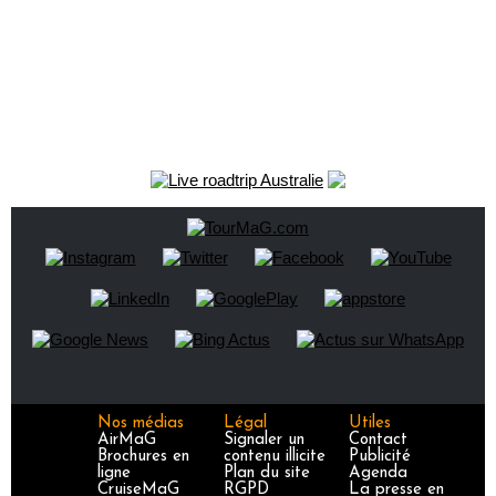
Nos médias
Légal
Utiles
AirMaG
Signaler un
Contact
Brochures en
contenu illicite
Publicité
ligne
Plan du site
Agenda
CruiseMaG
RGPD
La presse en