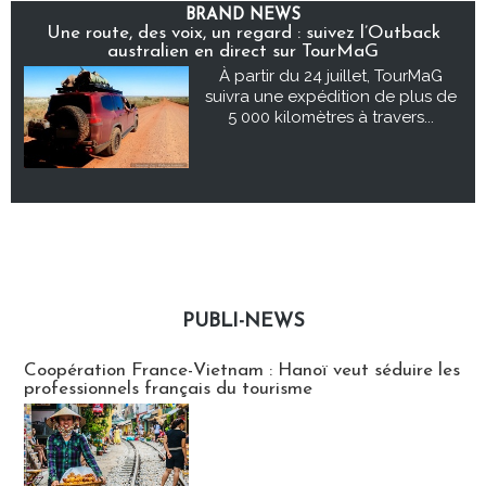
BRAND NEWS
Une route, des voix, un regard : suivez l’Outback
australien en direct sur TourMaG
À partir du 24 juillet, TourMaG
suivra une expédition de plus de
5 000 kilomètres à travers...
PUBLI-NEWS
Publi-news
Coopération France-Vietnam : Hanoï veut séduire les
professionnels français du tourisme