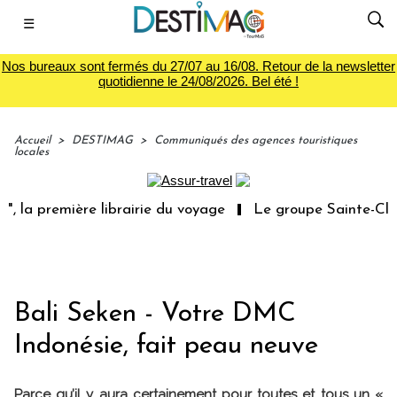
☰
Nos bureaux sont fermés du 27/07 au 16/08. Retour de la newsletter
quotidienne le 24/08/2026. Bel été !
Accueil
>
DESTIMAG
>
Communiqués des agences touristiques
locales
 la première librairie du voyage
Le groupe Sainte-Clair
Bali Seken - Votre DMC
Indonésie, fait peau neuve
Parce qu’il y aura certainement pour toutes et tous un «