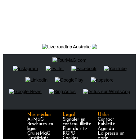
Nos médias
Légal
Utiles
AirMaG
Signaler un
Contact
Brochures en
contenu illicite
Publicité
ligne
Plan du site
Agenda
CruiseMaG
RGPD
La presse en
DestiMaG
Cookies
parle