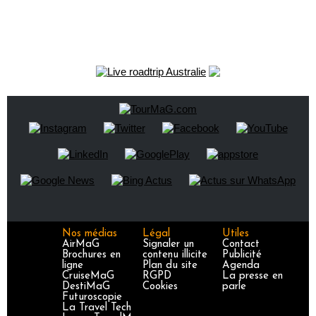
Nos médias
Légal
Utiles
AirMaG
Signaler un
Contact
Brochures en
contenu illicite
Publicité
ligne
Plan du site
Agenda
CruiseMaG
RGPD
La presse en
DestiMaG
Cookies
parle
Futuroscopie
La Travel Tech