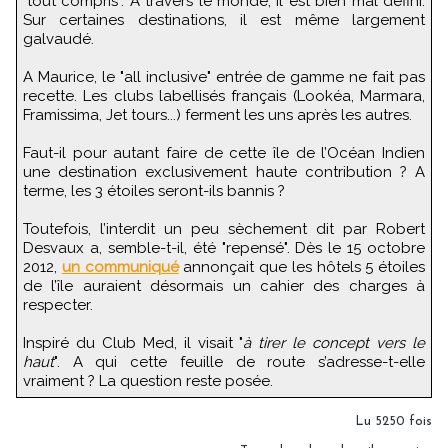
"tout compris". A travers le monde, il est bien mal défini.
Sur certaines destinations, il est même largement
galvaudé.
A Maurice, le "all inclusive" entrée de gamme ne fait pas
recette. Les clubs labellisés français (Lookéa, Marmara,
Framissima, Jet tours...) ferment les uns après les autres.
Faut-il pour autant faire de cette île de l’Océan Indien
une destination exclusivement haute contribution ? A
terme, les 3 étoiles seront-ils bannis ?
Toutefois, l’interdit un peu sèchement dit par Robert
Desvaux a, semble-t-il, été "repensé". Dès le 15 octobre
2012,
un communiqué
annonçait que les hôtels 5 étoiles
de l’île auraient désormais un cahier des charges à
respecter.
Inspiré du Club Med, il visait "
à tirer le concept vers le
haut
". A qui cette feuille de route s’adresse-t-elle
vraiment ? La question reste posée.
Lu 5250 fois