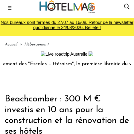
☰
Nos bureaux sont fermés du 27/07 au 16/08. Retour de la newsletter
quotidienne le 24/08/2026. Bel été !
Accueil
>
Hébergement
es "Escales Littéraires", la première librairie du voyage
Beachcomber : 300 M €
investis en 10 ans pour la
construction et la rénovation de
ses hôtels