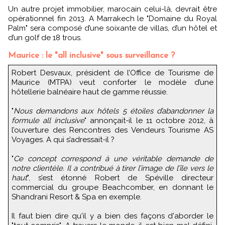
Un autre projet immobilier, marocain celui-là, devrait être
opérationnel fin 2013. A Marrakech le "Domaine du Royal
Palm" sera composé d’une soixante de villas, d’un hôtel et
d’un golf de 18 trous.
Maurice : le "all inclusive" sous surveillance ?
Robert Desvaux, président de l’Office de Tourisme de
Maurice (MTPA) veut conforter le modèle d’une
hôtellerie balnéaire haut de gamme réussie.
"
Nous demandons aux hôtels 5 étoiles d’abandonner la
formule all inclusive
" annonçait-il le 11 octobre 2012, à
l’ouverture des Rencontres des Vendeurs Tourisme AS
Voyages. A qui s’adressait-il ?
"
Ce concept correspond à une véritable demande de
notre clientèle. Il a contribué à tirer l’image de l’île vers le
haut
", s’est étonné Robert de Spéville directeur
commercial du groupe Beachcomber, en donnant le
Shandrani Resort & Spa en exemple.
Il faut bien dire qu'il y a bien des façons d'aborder le