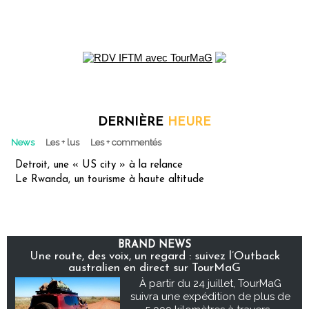
DERNIÈRE
HEURE
News
Les + lus
Les + commentés
Detroit, une « US city » à la relance
Le Rwanda, un tourisme à haute altitude
BRAND NEWS
Une route, des voix, un regard : suivez l’Outback
australien en direct sur TourMaG
À partir du 24 juillet, TourMaG
suivra une expédition de plus de