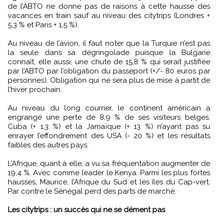
de l’ABTO ne donne pas de raisons à cette hausse des
vacances en train sauf au niveau des citytrips (Londres +
5,3 % et Paris + 1,5 %).
Au niveau de l’avion, il faut noter que la Turquie n’est pas
la seule dans sa dégringolade puisque la Bulgarie
connaît, elle aussi, une chute de 15,8 % qui serait justifiée
par l’ABTO par l’obligation du passeport (+/- 80 euros par
personnes). Obligation qui ne sera plus de mise à partit de
l’hiver prochain.
Au niveau du long courrier, le continent américain a
engrangé une perte de 8,9 % de ses visiteurs belges.
Cuba (+ 1,3 %) et la Jamaïque (+ 13 %) n’ayant pas su
enrayer l’effondrement des USA (- 20 %) et les résultats
faibles des autres pays.
L’Afrique, quant à elle, a vu sa fréquentation augmenter de
19,4 %. Avec comme leader le Kenya. Parmi les plus fortes
hausses, Maurice, l’Afrique du Sud et les îles du Cap-vert.
Par contre le Sénégal perd des parts de marché.
Les citytrips : un succès qui ne se dément pas