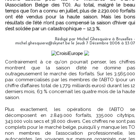
(Association Belge des TO). Au total, malgré le beau
temps que l’on a connu en juillet, plus de 2.230.000 forfaits
ont été vendus pour la haute saison. Mais les bons
résultats de l’été n’ont pas compensé la saison d’hiver qui
s’est soldée par un catastrophique – 12,3 %.
Rédigé par Michel Ghesquière à Bruxelles -
michel.ghesquiere@skynet.be le Jeudi 7 Décembre 2006 à 23:07
Contrairement à ce qu'on pourrait penser, les chiffres
montrent que la saison d’été ne domine pas
outrageusement le marché des forfaits. Sur les 3.565.000
pax commercialisés par les membres de l’ABTO (pour un
chiffre d’affaires total de 1,779 milliards euros) durant les 12
derniers mois, 63 % concernait les quatre mois de la haute
saison.
Plus exactement, les opérations de l’ABTO se
décomposent en 2.849.000 forfaits, 335.000 citytrips,
343.000 vols secs et 38.000 divers. Ces chiffres ne sont pas
complets pour le marché belge, puisqu’il y manque les TO
non membres de l’association professionnelle, les
autocaristes, les voyages sur mesure organisés par les