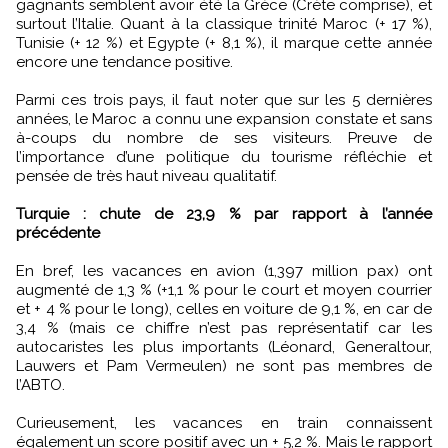
gagnants semblent avoir été la Grèce (Crète comprise), et
surtout l’Italie. Quant à la classique trinité Maroc (+ 17 %),
Tunisie (+ 12 %) et Egypte (+ 8,1 %), il marque cette année
encore une tendance positive.
Parmi ces trois pays, il faut noter que sur les 5 dernières
années, le Maroc a connu une expansion constate et sans
à-coups du nombre de ses visiteurs. Preuve de
l’importance d’une politique du tourisme réfléchie et
pensée de très haut niveau qualitatif.
Turquie : chute de 23,9 % par rapport à l’année
précédente
En bref, les vacances en avion (1,397 million pax) ont
augmenté de 1,3 % (+1,1 % pour le court et moyen courrier
et + 4 % pour le long), celles en voiture de 9,1 %, en car de
3,4 % (mais ce chiffre n’est pas représentatif car les
autocaristes les plus importants (Léonard, Generaltour,
Lauwers et Pam Vermeulen) ne sont pas membres de
l’ABTO.
Curieusement, les vacances en train connaissent
également un score positif avec un + 5,2 %. Mais le rapport