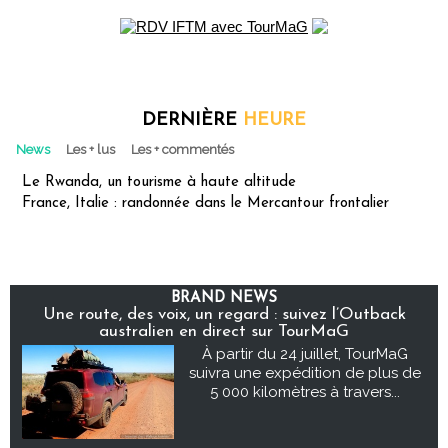
DERNIÈRE
HEURE
News
Les + lus
Les + commentés
Le Rwanda, un tourisme à haute altitude
France, Italie : randonnée dans le Mercantour frontalier
BRAND NEWS
Une route, des voix, un regard : suivez l’Outback
australien en direct sur TourMaG
À partir du 24 juillet, TourMaG
suivra une expédition de plus de
5 000 kilomètres à travers...