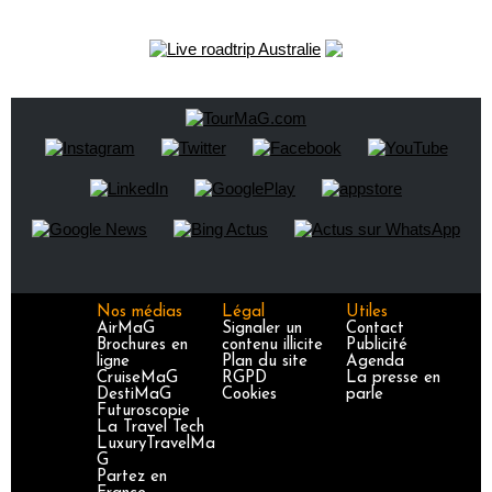
Nos médias
Légal
Utiles
AirMaG
Signaler un
Contact
Brochures en
contenu illicite
Publicité
ligne
Plan du site
Agenda
CruiseMaG
RGPD
La presse en
DestiMaG
Cookies
parle
Futuroscopie
La Travel Tech
LuxuryTravelMa
G
Partez en