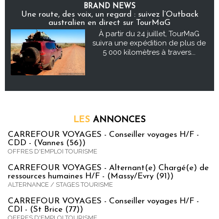
BRAND NEWS
Une route, des voix, un regard : suivez l’Outback
australien en direct sur TourMaG
À partir du 24 juillet, TourMaG
suivra une expédition de plus de
5 000 kilomètres à travers...
LES
ANNONCES
CARREFOUR VOYAGES - Conseiller voyages H/F -
CDD - (Vannes (56))
OFFRES D'EMPLOI TOURISME
CARREFOUR VOYAGES - Alternant(e) Chargé(e) de
ressources humaines H/F - (Massy/Evry (91))
ALTERNANCE / STAGES TOURISME
CARREFOUR VOYAGES - Conseiller voyages H/F -
CDI - (St Brice (77))
OFFRES D'EMPLOI TOURISME