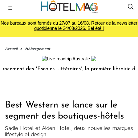
☰
Nos bureaux sont fermés du 27/07 au 16/08. Retour de la newsletter
quotidienne le 24/08/2026. Bel été !
Accueil
>
Hébergement
ment des "Escales Littéraires", la première librairie du voy
Best Western se lance sur le
segment des boutiques-hôtels
Sadie Hotel et Aiden Hotel, deux nouvelles marques
lifestyle et design