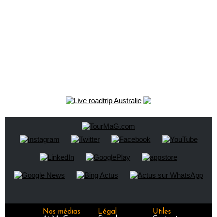
Nos médias
Légal
Utiles