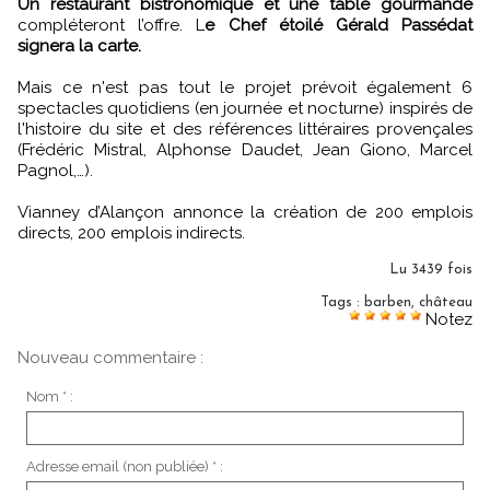
Un restaurant bistronomique et une table gourmande
compléteront l’offre. L
e Chef étoilé Gérald Passédat
signera la carte.
Mais ce n'est pas tout le projet prévoit également 6
spectacles quotidiens (en journée et nocturne) inspirés de
l'histoire du site et des références littéraires provençales
(Frédéric Mistral, Alphonse Daudet, Jean Giono, Marcel
Pagnol,…).
Vianney d’Alançon annonce la création de 200 emplois
directs, 200 emplois indirects.
Lu 3439 fois
Tags
:
barben
,
château
Notez
Nouveau commentaire :
Nom * :
Adresse email (non publiée) * :