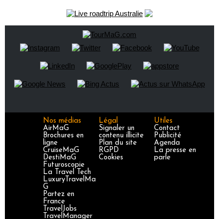
Nos médias
Légal
Utiles
AirMaG
Signaler un
Contact
Brochures en
contenu illicite
Publicité
ligne
Plan du site
Agenda
CruiseMaG
RGPD
La presse en
DestiMaG
Cookies
parle
Futuroscopie
La Travel Tech
LuxuryTravelMa
G
Partez en
France
TravelJobs
TravelManager