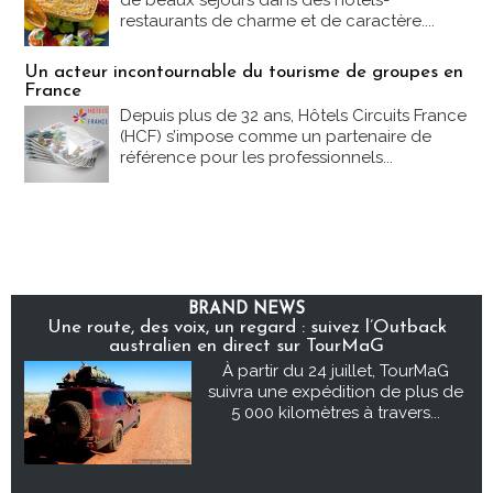
de beaux séjours dans des hôtels-
restaurants de charme et de caractère....
Un acteur incontournable du tourisme de groupes en
France
Depuis plus de 32 ans, Hôtels Circuits France
(HCF) s’impose comme un partenaire de
référence pour les professionnels...
BRAND NEWS
Une route, des voix, un regard : suivez l’Outback
australien en direct sur TourMaG
À partir du 24 juillet, TourMaG
suivra une expédition de plus de
5 000 kilomètres à travers...