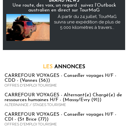
BRAND NEWS
Une route, des voix, un regard : suivez l’Outback
australien en direct sur TourMaG
À partir du 24 juillet, TourMaG
suivra une expédition de plus de
5 000 kilomètres à travers...
LES
ANNONCES
CARREFOUR VOYAGES - Conseiller voyages H/F -
CDD - (Vannes (56))
OFFRES D'EMPLOI TOURISME
CARREFOUR VOYAGES - Alternant(e) Chargé(e) de
ressources humaines H/F - (Massy/Evry (91))
ALTERNANCE / STAGES TOURISME
CARREFOUR VOYAGES - Conseiller voyages H/F -
CDI - (St Brice (77))
OFFRES D'EMPLOI TOURISME