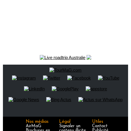
Nos médias
Légal
Utiles
AirMaG
Signaler un
Contact
Brochures en
contenu illicite
Publicité