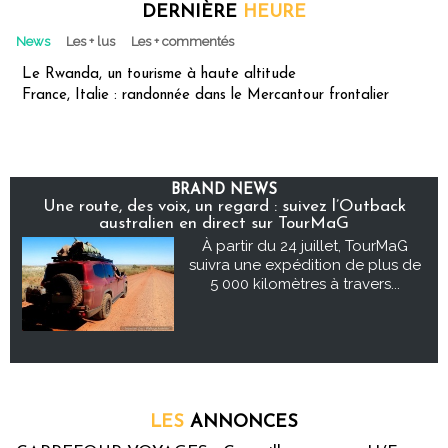
DERNIÈRE
HEURE
News
Les + lus
Les + commentés
Le Rwanda, un tourisme à haute altitude
France, Italie : randonnée dans le Mercantour frontalier
BRAND NEWS
Une route, des voix, un regard : suivez l’Outback
australien en direct sur TourMaG
À partir du 24 juillet, TourMaG
suivra une expédition de plus de
5 000 kilomètres à travers...
LES
ANNONCES