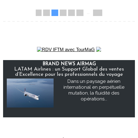
1
2
3
4
5
»
...
33
BRAND NEWS AIRMAG
LATAM Airlines : un Support Global des ventes
d’Excellence pour les professionnels du voyage
Dans un paysage aérien
international en perpétuelle
mutation, la fluidité des
opérations...