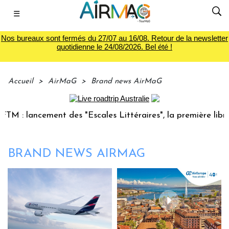
☰
Nos bureaux sont fermés du 27/07 au 16/08. Retour de la newsletter
quotidienne le 24/08/2026. Bel été !
Accueil
>
AirMaG
>
Brand news AirMaG
: lancement des "Escales Littéraires", la première librairi
BRAND NEWS AIRMAG