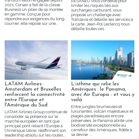
transformation engagée depuis
RESANEO vous conseille pour
2021, Corsair a fait de la classe
limiter les risques liés aux
Business un pilier de sa montée
surcharges carburant, vous
en gamme. Conçue pour
propose un challenge avec
répondre aux exigences du long-
Transavia et détaille ses services à
courrier, elle repose sur une...
la carte. Jean-Pol Leclercq nous
détaille toutes ces...
LATAM Airlines :
L’isthme qui relie les
Amsterdam et Bruxelles
Amériques : le Panama,
renforcent la connectivité
avec Air Europa - et vous y
entre l'Europe et
voilà
l'Amérique du Sud
Entre jungles brumeuses et
luxuriantes, volcan majestueux et
LATAM Airlines Group continue de
plages paradisiaques encore
consolider sa présence sur le
préservées, le Panama abrite une
marché européen en tant que
biodiversité exceptionnelle au
principal pont reliant l'Europe à
carrefour des Amériques, fidèle à
l'Amérique latine, réaffirmant son
sa devise :...
leadership absolu sur les routes...