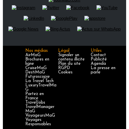
Nos médias
Légal
Utiles
AirMaG
Signaler un
Contact
Brochures en
contenu illicite
Publicité
ligne
Plan du site
Agenda
CruiseMaG
RGPD
La presse en
DestiMaG
Cookies
parle
Futuroscopie
La Travel Tech
LuxuryTravelMa
G
Partez en
France
TravelJobs
TravelManager
MaG
VoyageursMaG
Voyages
Responsables