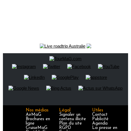
Nos médias
Légal
Utiles
AirMaG
Signaler un
Contact
Brochures en
contenu illicite
Publicité
ligne
Plan du site
Agenda
CruiseMaG
RGPD
La presse en