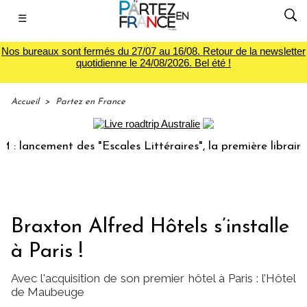
☰
Nos bureaux sont fermés du 27/07 au 16/08. Retour de la newsletter
quotidienne le 24/08/2026. Bel été !
Accueil
>
Partez en France
ncement des "Escales Littéraires", la première librairie du 
Braxton Alfred Hôtels s’installe
à Paris !
Avec l'acquisition de son premier hôtel à Paris : l’Hôtel
de Maubeuge