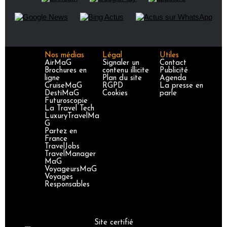
Nos médias
Légal
Utiles
AirMaG
Signaler un
Contact
Brochures en
contenu illicite
Publicité
ligne
Plan du site
Agenda
CruiseMaG
RGPD
La presse en
DestiMaG
Cookies
parle
Futuroscopie
La Travel Tech
LuxuryTravelMa
G
Partez en
France
TravelJobs
TravelManager
MaG
VoyageursMaG
Voyages
Responsables
Site certifié