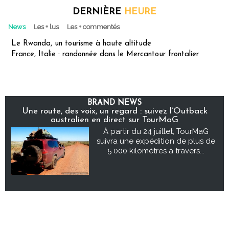
DERNIÈRE
HEURE
News
Les + lus
Les + commentés
Le Rwanda, un tourisme à haute altitude
France, Italie : randonnée dans le Mercantour frontalier
BRAND NEWS
Une route, des voix, un regard : suivez l’Outback
australien en direct sur TourMaG
À partir du 24 juillet, TourMaG
suivra une expédition de plus de
5 000 kilomètres à travers...