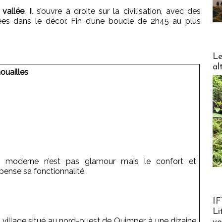
 vallée
. Il s’ouvre à droite sur la civilisation, avec des
es dans le décor. Fin d’une boucle de 2h45 au plus
DESTI
Le
al
ouailles
el moderne n’est pas glamour mais le confort et
ense sa fonctionnalité.
Product
IF
Li
village situé au nord-ouest de Quimper, à une dizaine