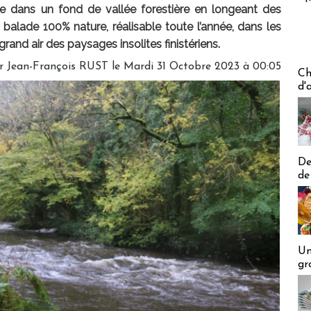
file dans un fond de vallée forestière en longeant des
e balade 100% nature, réalisable toute l’année, dans les
and air des paysages insolites finistériens.
r Jean-François RUST le Mardi 31 Octobre 2023 à 00:05
Les off
Ch
d'
De
de
Un
gr