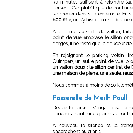
30 minutes suffisent à rejoindre
l’a
corsent. Car plutôt que de continuer
l’apprécier dans son ensemble. En 
600 m »
, on s’y hisse en une dizaine
A la borne, au sortir du vallon, fa
point de vue embrase le sillon ondu
gorges, il ne reste que la douceur de 
En rejoignant le parking voisin, 
Quimper), un autre point de vue, pro
un vallon doux ; le sillon central de 
une maison de pierre, une seule, réuss
Nous sommes à moins de 10 kilomètr
Passerelle de Meilh Poull
Depuis le parking, s’engager sur la 
gauche, à hauteur du panneau routier
A nouveau le silence et la tranqui
s’accrochent au granit.