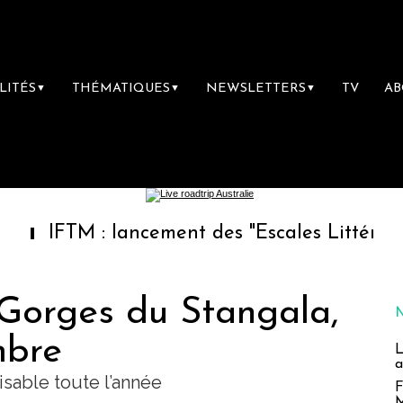
LITÉS
THÉMATIQUES
NEWSLETTERS
TV
A
▼
▼
▼
M : lancement des "Escales Littéraires", la p
 Gorges du Stangala,
mbre
L
a
isable toute l’année
F
M