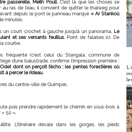
utre passerelle, Meilh Poull
. C’est là que les choses se
 au ras de l’eau, il convient de quitter le thalweg pour
suivant depuis le pont le panneau marqué
« Ar Stankoù
 de minutes.
ites un court crochet à gauche jusqu’à un panorama.
Le
lant et ses versants feuillus
. Point de falaises ici. De
la courbe.
très fréquenté (c’est celui du Stangala, commune de
tégé d’une balustrade, confirme l’impression première :
Partez
l’Odet dont on perçoit l’écho ; les pentes forestières où
L’
it à percer le rideau.
in
le
es du centre-ville de Quimper…
route puis prendre rapidement le chemin en sous-bois à
 « 50 ».
llité. L’itinéraire dévale dans les gorges, les pieds