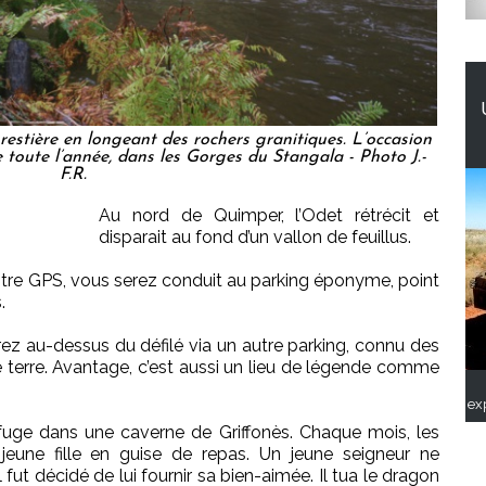
restière en longeant des rochers granitiques. L’occasion
 toute l’année, dans les Gorges du Stangala - Photo J.-
F.R.
Au nord de Quimper, l’Odet rétrécit et
disparait au fond d’un vallon de feuillus.
tre GPS, vous serez conduit au parking éponyme, point
.
rez au-dessus du défilé via un autre parking, connu des
 terre. Avantage, c’est aussi un lieu de légende comme
ex
efuge dans une caverne de Griffonès. Chaque mois, les
jeune fille en guise de repas. Un jeune seigneur ne
il fut décidé de lui fournir sa bien-aimée. Il tua le dragon