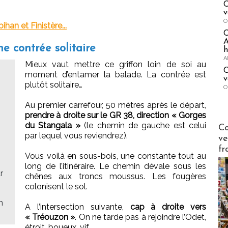
C
…
v
O
han et Finistère...
A
e contrée solitaire
h
A
Mieux vaut mettre ce griffon loin de soi au
C
moment d’entamer la balade. La contrée est
v
plutôt solitaire…
O
Au premier carrefour, 50 mètres après le départ,
prendre à droite sur le GR 38, direction « Gorges
Publi-n
du Stangala »
(le chemin de gauche est celui
Co
par lequel vous reviendrez).
ve
fr
Vous voilà en sous-bois, une constante tout au
long de l’itinéraire. Le chemin dévale sous les
r
chênes aux troncs moussus. Les fougères
colonisent le sol.
n
A l’intersection suivante,
cap à droite vers
« Tréouzon »
. On ne tarde pas à rejoindre l’Odet,
étroit, boueux, vif.