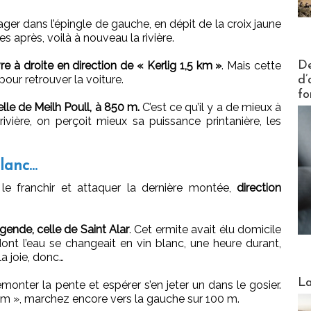
ager dans l’épingle de gauche, en dépit de la croix jaune
es après, voilà à nouveau la rivière.
Actus V
De
re à droite en direction de « Kerlig 1,5 km »
. Mais cette
our retrouver la voiture.
d’
fo
lle de Meilh Poull, à 850 m.
C’est ce qu’il y a de mieux à
ivière, on perçoit mieux sa puissance printanière, les
lanc…
 le franchir et attaquer la dernière montée,
direction
gende, celle de Saint Alar
. Cet ermite avait élu domicile
dont l’eau se changeait en vin blanc, une heure durant,
la joie, donc…
Webinai
La
emonter la pente et espérer s’en jeter un dans le gosier.
m », marchez encore vers la gauche sur 100 m.