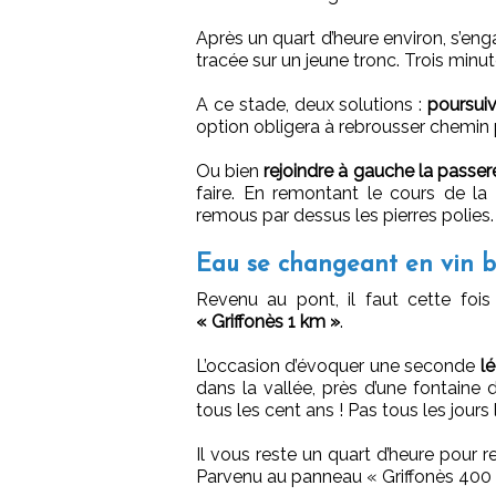
Après un quart d’heure environ, s’eng
tracée sur un jeune tronc. Trois minut
A ce stade, deux solutions :
poursuiv
option obligera à rebrousser chemin p
Ou bien
rejoindre à gauche la passere
faire. En remontant le cours de la r
remous par dessus les pierres polies.
Eau se changeant en vin b
Revenu au pont, il faut cette fois
« Griffonès 1 km »
.
L’occasion d’évoquer une seconde
lé
dans la vallée, près d’une fontaine 
tous les cent ans ! Pas tous les jours 
Il vous reste un quart d’heure pour r
Parvenu au panneau « Griffonès 400 