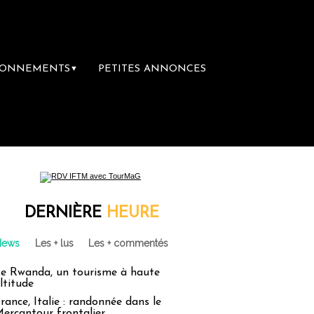
BONNEMENTS
PETITES ANNONCES
▼
remière librairie du voyage
Le groupe Sain
DERNIÈRE
HEURE
News
Les + lus
Les + commentés
e Rwanda, un tourisme à haute
ltitude
rance, Italie : randonnée dans le
ercantour frontalier