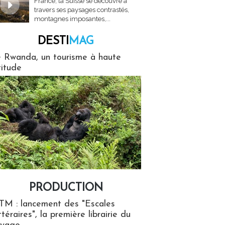
France, la Suisse se découvre à
travers ses paysages contrastés,
montagnes imposantes,...
DESTI
MAG
MAG
 Rwanda, un tourisme à haute
titude
PRODUCTION
ion
TM : lancement des "Escales
ttéraires", la première librairie du