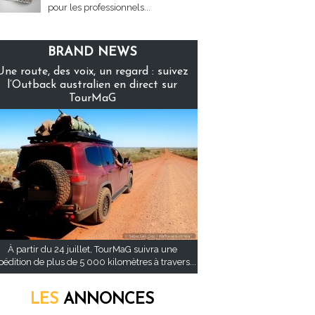
pour les professionnels...
BRAND NEWS
Une route, des voix, un regard : suivez
l’Outback australien en direct sur
TourMaG
À partir du 24 juillet, TourMaG suivra une
pédition de plus de 5 000 kilomètres à travers...
LES
ANNONCES