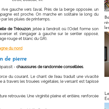
 rive gauche vers l’aval. Près de la berge opposée, un
agne est proche. On marche en solitaire le long du
Bo
é par les pluies de printemps.
ré
le
relle de Tréouzon
, jetée à l’endroit où l’Odet forme son
raverser et s’engager à gauche sur le sentier opposé,
age rouge et blanc du GR).
agne du nord
n de pierre
épaissit -
chaussures de randonnée conseillées
.
force du courant. Le chant de l’eau traduit une vivacité
e à travers les trouées végétales, le versant est tapissé
Distribu
Le
re retrouvée. Une virginité pleine et entière, renforcée
Ed