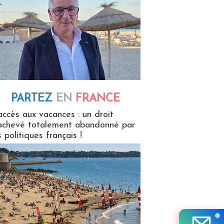
PARTEZ
EN
FRANCE
 en France
accès aux vacances : un droit
achevé totalement abandonné par
s politiques français !