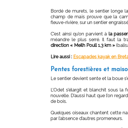
Bordé de murets, le sentier longe la
champ de maïs prouve que la camp
fleuve-rivière, sur un sentier engraiss
C’est ainsi qu’on parvient à
la passe
méandre le plus serré. Il faut la t
direction « Meilh Poull 1,3 km »
(balis
Lire aussi :
Escapades kayak en Bret
Pentes forestières et maiso
Le sentier devient sente et la boue s’
L’Odet s’élargit et blanchit sous la 
nouvelle. D’aussi haut que l’on regard
de bois.
Quelques oiseaux chantent cette natu
par l’absence d’autres promeneurs.