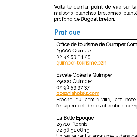
Voilà le dernier point de vue sur la
maisons blanches bretonnes planté
profond de
l’Argoat breton.
Pratique
Office de tourisme de Quimper Corn
29000 Quimper
02 98 53 04 05
quimper-tourisme.bzh
Escale Océania Quimper
29000 Quimper
02 98 53 37 37
oceaniahotels.com
Proche du centre-ville, cet hôt
l’équipement de ses chambres comp
La Belle Epoque
29710 Ploénis
02 98 91 08 19
Un restaurant « anonyme » dans ce 