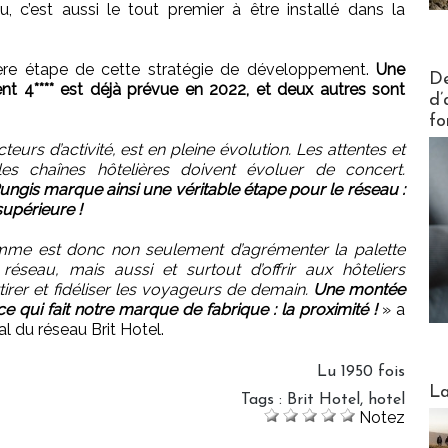
 c’est aussi le tout premier à être installé dans la
ière étape de cette stratégie de développement.
Une
Actus V
De
nt 4**** est déjà prévue en 2022, et deux autres sont
d’
fo
urs d’activité, est en pleine évolution. Les attentes et
les chaînes hôtelières doivent évoluer de concert.
Rungis marque ainsi une véritable étape pour le réseau :
supérieure !
amme est donc non seulement d’agrémenter la palette
éseau, mais aussi et surtout d’offrir aux hôteliers
tirer et fidéliser les voyageurs de demain.
Une montée
 qui fait notre marque de fabrique : la proximité !
» a
l du réseau Brit Hotel.
Lu 1950 fois
Webinai
La
Tags
:
Brit Hotel
,
hotel
Notez