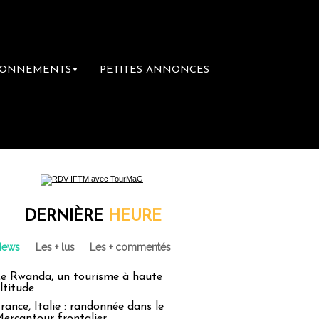
BONNEMENTS
PETITES ANNONCES
▼
emière librairie du voyage
Le groupe Saint
DERNIÈRE
HEURE
News
Les + lus
Les + commentés
e Rwanda, un tourisme à haute
ltitude
rance, Italie : randonnée dans le
ercantour frontalier