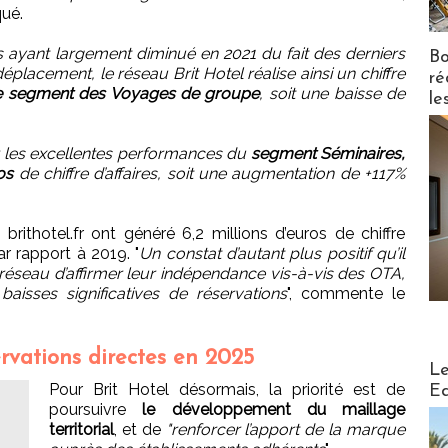
ué.
 ayant largement diminué en 2021 du fait des derniers
Bo
éplacement, le réseau Brit Hotel réalise ainsi un chiffre
ré
r le segment des Voyages de groupe
, soit une baisse de
le
r les excellentes performances du
segment Séminaires,
os
de chiffre d’affaires, soit une augmentation de +117%
e brithotel.fr ont généré 6,2 millions d’euros de chiffre
ar rapport à 2019. "
Un constat d’autant plus positif qu’il
réseau d’affirmer leur indépendance vis-à-vis des OTA,
baisses significatives de réservations
", commente le
ervations directes en 2025
Distribu
Le
Pour Brit Hotel désormais, la priorité est de
Ed
poursuivre
le développement du maillage
territorial
, et de
"renforcer l’apport de la marque