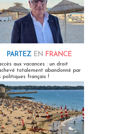
PARTEZ
EN
FRANCE
 en France
accès aux vacances : un droit
achevé totalement abandonné par
s politiques français !