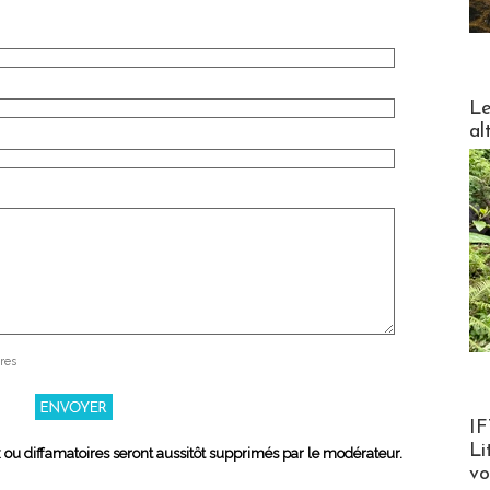
DESTI
Le
al
res
Product
IF
Li
x ou diffamatoires seront aussitôt supprimés par le modérateur.
v