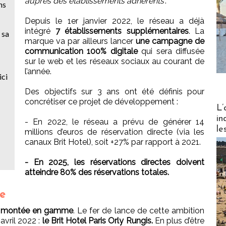
auprès des établissements adhérents
".
ns
Depuis le 1er janvier 2022, le réseau a déjà
intégré
7 établissements supplémentaires
. La
 sa
marque va par ailleurs lancer
une campagne de
communication 100% digitale
qui sera diffusée
sur le web et les réseaux sociaux au courant de
l’année.
ici
Des objectifs sur 3 ans ont été définis pour
concrétiser ce projet de développement :
Partez
L’
in
- En 2022, le réseau a prévu de générer 14
le
millions d’euros de réservation directe (via les
canaux Brit Hotel), soit +27% par rapport à 2021.
- En 2025, les réservations directes doivent
atteindre 80% des réservations totales.
e
e montée en gamme
. Le fer de lance de cette ambition
 avril 2022 :
le Brit Hotel Paris Orly Rungis.
En plus d’être