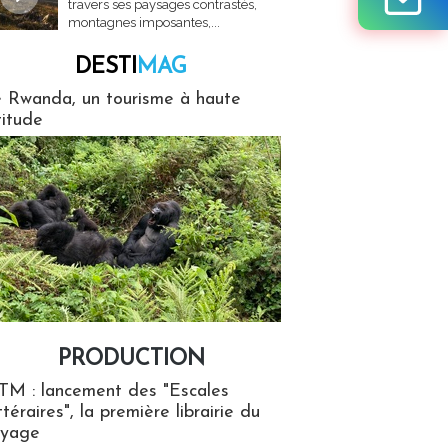
travers ses paysages contrastés,
montagnes imposantes,...
DESTI
MAG
MAG
 Rwanda, un tourisme à haute
titude
PRODUCTION
ion
TM : lancement des "Escales
ttéraires", la première librairie du
oyage