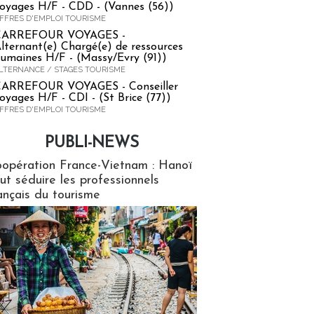
oyages H/F - CDD - (Vannes (56))
FFRES D'EMPLOI TOURISME
CARREFOUR VOYAGES -
lternant(e) Chargé(e) de ressources
umaines H/F - (Massy/Evry (91))
LTERNANCE / STAGES TOURISME
ARREFOUR VOYAGES - Conseiller
oyages H/F - CDI - (St Brice (77))
FFRES D'EMPLOI TOURISME
PUBLI-NEWS
ews
opération France-Vietnam : Hanoï
ut séduire les professionnels
ançais du tourisme