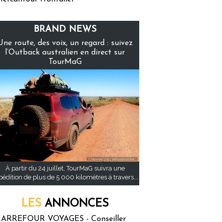
BRAND NEWS
Une route, des voix, un regard : suivez
l’Outback australien en direct sur
TourMaG
À partir du 24 juillet, TourMaG suivra une
pédition de plus de 5 000 kilomètres à travers...
LES
ANNONCES
ARREFOUR VOYAGES - Conseiller