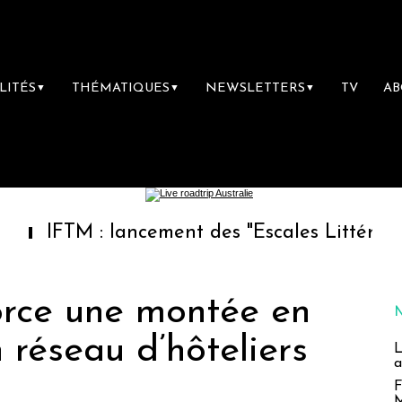
LITÉS
THÉMATIQUES
NEWSLETTERS
TV
A
▼
▼
▼
 : lancement des "Escales Littéraires", la pr
orce une montée en
réseau d’hôteliers
L
a
F
M