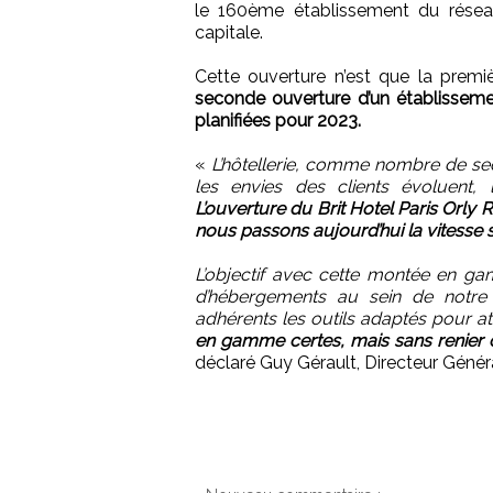
le 160ème établissement du réseau,
capitale.
Cette ouverture n’est que la prem
seconde ouverture d’un établisseme
planifiées pour 2023.
«
L’hôtellerie, comme nombre de secte
les envies des clients évoluent, 
L’ouverture du Brit Hotel Paris Orly 
nous passons aujourd’hui la vitesse 
L’objectif avec cette montée en g
d’hébergements au sein de notre r
adhérents les outils adaptés pour at
en gamme certes, mais sans renier ce
déclaré Guy Gérault, Directeur Généra