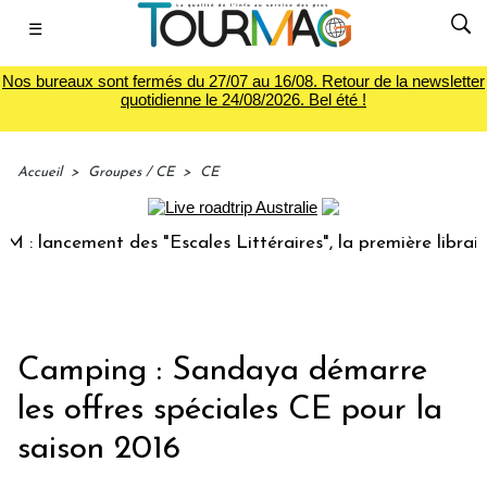
☰
Nos bureaux sont fermés du 27/07 au 16/08. Retour de la newsletter
quotidienne le 24/08/2026. Bel été !
Accueil
>
Groupes / CE
>
CE
 lancement des "Escales Littéraires", la première librairie 
Camping : Sandaya démarre
les offres spéciales CE pour la
saison 2016