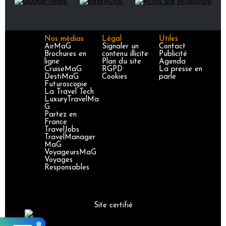
Nos médias
Légal
Utiles
AirMaG
Signaler un
Contact
Brochures en
contenu illicite
Publicité
ligne
Plan du site
Agenda
CruiseMaG
RGPD
La presse en
DestiMaG
Cookies
parle
Futuroscopie
La Travel Tech
LuxuryTravelMa
G
Partez en
France
TravelJobs
TravelManager
MaG
VoyageursMaG
Voyages
Responsables
Site certifié