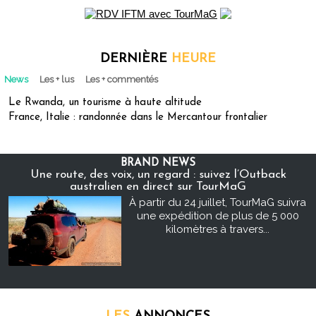
DERNIÈRE
HEURE
News
Les + lus
Les + commentés
Le Rwanda, un tourisme à haute altitude
France, Italie : randonnée dans le Mercantour frontalier
BRAND NEWS
Une route, des voix, un regard : suivez l’Outback
australien en direct sur TourMaG
À partir du 24 juillet, TourMaG suivra
une expédition de plus de 5 000
kilomètres à travers...