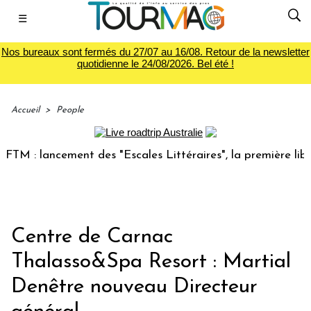
☰
Nos bureaux sont fermés du 27/07 au 16/08. Retour de la newsletter
quotidienne le 24/08/2026. Bel été !
Accueil
>
People
M : lancement des "Escales Littéraires", la première librair
Centre de Carnac
Thalasso&Spa Resort : Martial
Denêtre nouveau Directeur