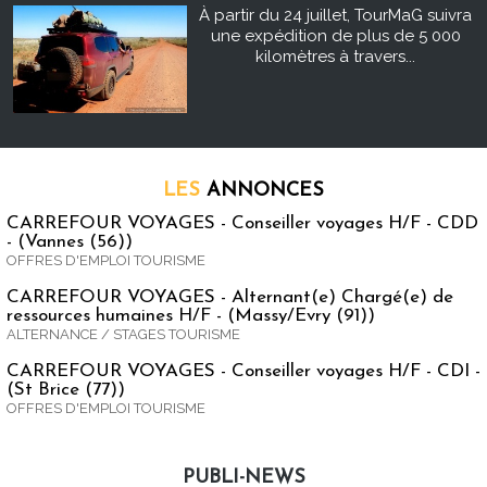
À partir du 24 juillet, TourMaG suivra
une expédition de plus de 5 000
kilomètres à travers...
LES
ANNONCES
CARREFOUR VOYAGES - Conseiller voyages H/F - CDD
- (Vannes (56))
OFFRES D'EMPLOI TOURISME
CARREFOUR VOYAGES - Alternant(e) Chargé(e) de
ressources humaines H/F - (Massy/Evry (91))
ALTERNANCE / STAGES TOURISME
CARREFOUR VOYAGES - Conseiller voyages H/F - CDI -
(St Brice (77))
OFFRES D'EMPLOI TOURISME
PUBLI-NEWS