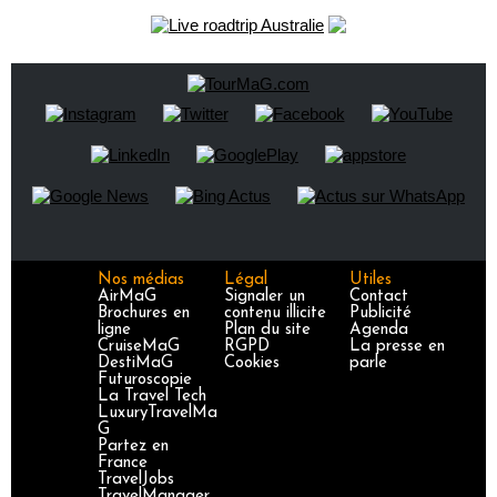
Nos médias
Légal
Utiles
AirMaG
Signaler un
Contact
Brochures en
contenu illicite
Publicité
ligne
Plan du site
Agenda
CruiseMaG
RGPD
La presse en
DestiMaG
Cookies
parle
Futuroscopie
La Travel Tech
LuxuryTravelMa
G
Partez en
France
TravelJobs
TravelManager