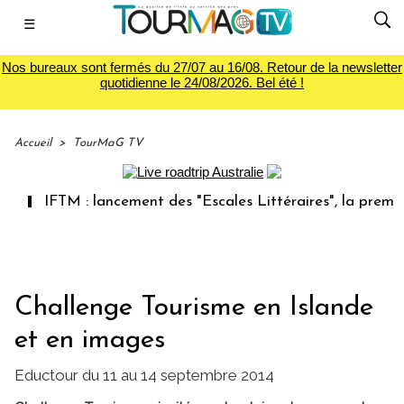
☰
Nos bureaux sont fermés du 27/07 au 16/08. Retour de la newsletter
quotidienne le 24/08/2026. Bel été !
Accueil
>
TourMaG TV
IFTM : lancement des "Escales Littéraires", la première l
Challenge Tourisme en Islande
et en images
Eductour du 11 au 14 septembre 2014