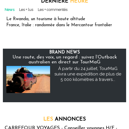
DERNIÈRE
HEURE
News
Les + lus
Les + commentés
Le Rwanda, un tourisme à haute altitude
France, Italie : randonnée dans le Mercantour frontalier
BRAND NEWS
Une route, des voix, un regard : suivez l’Outback
australien en direct sur TourMaG
À partir du 24 juillet, TourMaG
suivra une expédition de plus de
5 000 kilomètres à travers...
LES
ANNONCES
CARREFOUR VOYAGES - Conseiller voyages H/F -