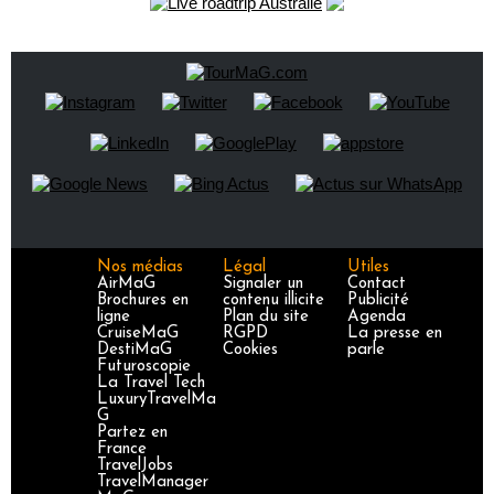
Nos médias
Légal
Utiles
AirMaG
Signaler un
Contact
Brochures en
contenu illicite
Publicité
ligne
Plan du site
Agenda
CruiseMaG
RGPD
La presse en
DestiMaG
Cookies
parle
Futuroscopie
La Travel Tech
LuxuryTravelMa
G
Partez en
France
TravelJobs
TravelManager