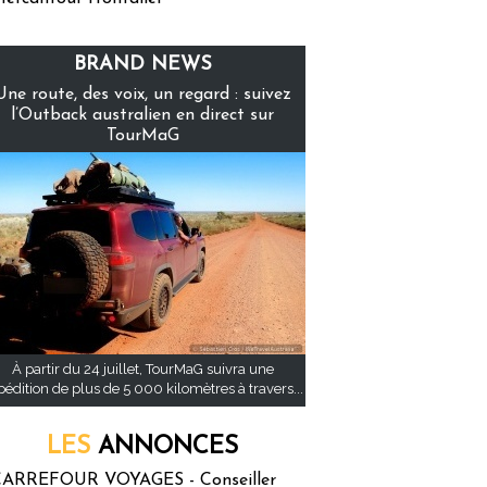
BRAND NEWS
Une route, des voix, un regard : suivez
l’Outback australien en direct sur
TourMaG
À partir du 24 juillet, TourMaG suivra une
pédition de plus de 5 000 kilomètres à travers...
LES
ANNONCES
ARREFOUR VOYAGES - Conseiller