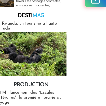
travers ses paysages contrastés,
montagnes imposantes,...
DESTI
MAG
MAG
 Rwanda, un tourisme à haute
titude
PRODUCTION
ion
TM : lancement des "Escales
ttéraires", la première librairie du
oyage