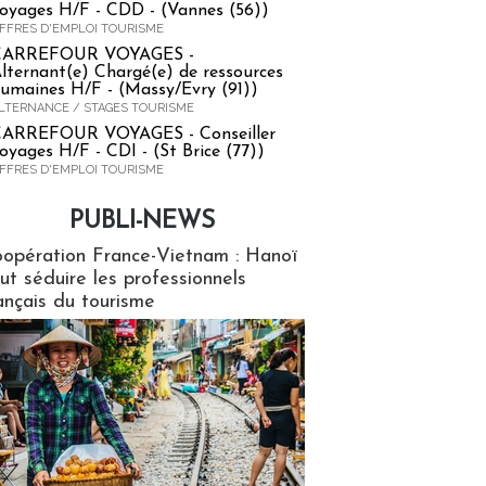
oyages H/F - CDD - (Vannes (56))
FFRES D'EMPLOI TOURISME
CARREFOUR VOYAGES -
lternant(e) Chargé(e) de ressources
umaines H/F - (Massy/Evry (91))
LTERNANCE / STAGES TOURISME
ARREFOUR VOYAGES - Conseiller
oyages H/F - CDI - (St Brice (77))
FFRES D'EMPLOI TOURISME
PUBLI-NEWS
ews
opération France-Vietnam : Hanoï
ut séduire les professionnels
ançais du tourisme