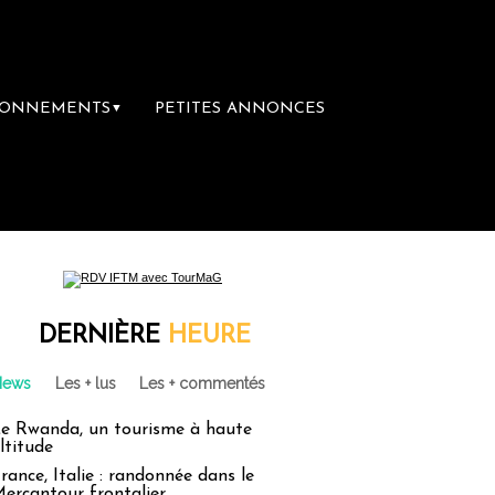
BONNEMENTS
PETITES ANNONCES
▼
emière librairie du voyage
Le groupe Saint
DERNIÈRE
HEURE
News
Les + lus
Les + commentés
e Rwanda, un tourisme à haute
ltitude
rance, Italie : randonnée dans le
ercantour frontalier