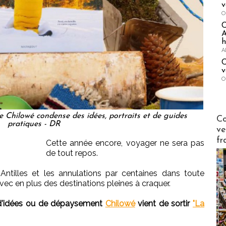
v
O
A
h
A
C
v
O
Publi-n
e Chilowé condense des idées, portraits et de guides
Co
pratiques - DR
ve
fr
Cette année encore, voyager ne sera pas
de tout repos.
 Antilles et les annulations par centaines dans toute
avec en plus des destinations pleines à craquer.
 d'idées ou de dépaysement
Chilowé
vient de sortir
"La