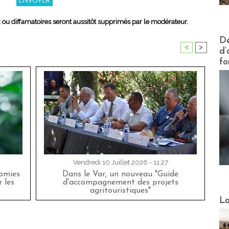
x ou diffamatoires seront aussitôt supprimés par le modérateur.
Actus V
De
<
>
d’
fo
Vendredi 10 Juillet 2026 - 11:27
nomies
Dans le Var, un nouveau "Guide
 les
d'accompagnement des projets
agritouristiques"
Webinai
La