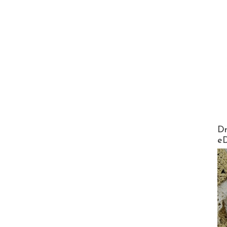
AirMa
Dr
e