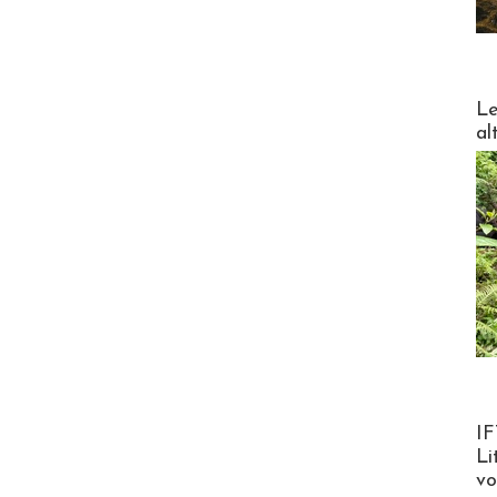
DESTI
Le
al
Product
IF
Li
v