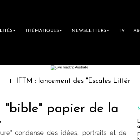
LITÉS
THÉMATIQUES
NEWSLETTERS
TV
A
▼
▼
▼
 : lancement des "Escales Littéraires", la pr
 "bible" papier de la
e
L
a
ture" condense des idées, portraits et de
F
M