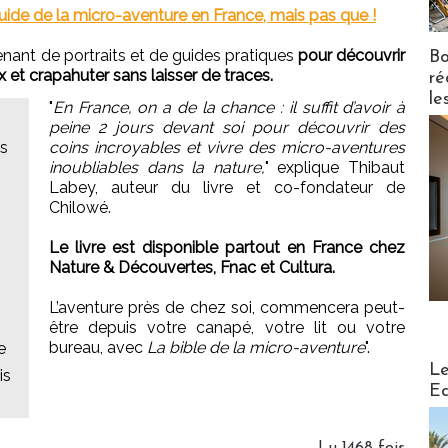
uide de la micro-aventure en France, mais pas que !
ant de portraits et de guides pratiques
pour découvrir
Bo
x et crapahuter sans laisser de traces.
ré
le
"
En France, on a de la chance : il suffit d’avoir à
peine 2 jours devant soi pour découvrir des
es
coins incroyables et vivre des micro-aventures
inoubliables dans la nature,
" explique Thibaut
Labey, auteur du livre et co-fondateur de
Chilowé.
Le livre est disponible partout en France chez
Nature & Découvertes, Fnac et Cultura.
L’aventure près de chez soi, commencera peut-
être depuis votre canapé, votre lit ou votre
bureau, avec
La bible de la micro-aventure
".
e
Distribu
Le
is
Ed
Lu 1468 fois