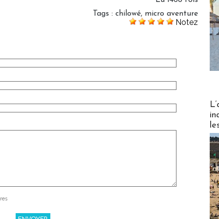
Tags
:
chilowé
,
micro aventure
Notez
Partez
L’
in
le
res