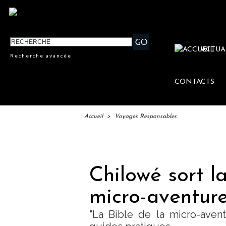
ACTUA
Recherche avancée
CONTACTS
Accueil
>
Voyages Responsables
IFTM
Chilowé sort la
micro-aventur
"La Bible de la micro-aven