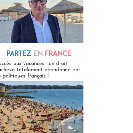
PARTEZ
EN
FRANCE
 en France
accès aux vacances : un droit
achevé totalement abandonné par
s politiques français !