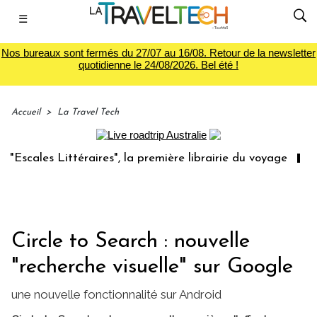
☰
Nos bureaux sont fermés du 27/07 au 16/08. Retour de la newsletter
quotidienne le 24/08/2026. Bel été !
Accueil
>
La Travel Tech
ales Littéraires", la première librairie du voyage
Le gro
Circle to Search : nouvelle
"recherche visuelle" sur Google
une nouvelle fonctionnalité sur Android