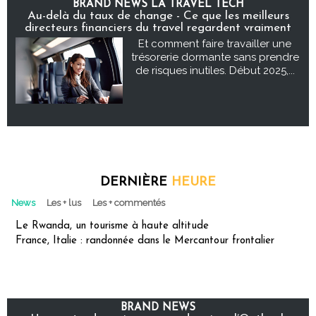
BRAND NEWS LA TRAVEL TECH
Au-delà du taux de change - Ce que les meilleurs
directeurs financiers du travel regardent vraiment
Et comment faire travailler une
trésorerie dormante sans prendre
de risques inutiles. Début 2025,...
DERNIÈRE
HEURE
News
Les + lus
Les + commentés
Le Rwanda, un tourisme à haute altitude
France, Italie : randonnée dans le Mercantour frontalier
BRAND NEWS