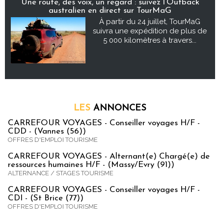
Une route, des voix, un regard : suivez l’Outback
australien en direct sur TourMaG
À partir du 24 juillet, TourMaG
suivra une expédition de plus de
5 000 kilomètres à travers...
LES
ANNONCES
CARREFOUR VOYAGES - Conseiller voyages H/F -
CDD - (Vannes (56))
OFFRES D'EMPLOI TOURISME
CARREFOUR VOYAGES - Alternant(e) Chargé(e) de
ressources humaines H/F - (Massy/Evry (91))
ALTERNANCE / STAGES TOURISME
CARREFOUR VOYAGES - Conseiller voyages H/F -
CDI - (St Brice (77))
OFFRES D'EMPLOI TOURISME