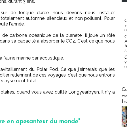
ns, durant 3 ans.
ur de longue durée, nous devons nous installer
totalement automne, silencieux et non polluant, Polar
C
ute l'année.
v
O
it de carbone océanique de la planète. Il joue un rôle
t, dans sa capacité à absorber le CO2. C'est ce que nous
A
h
A
a faune marine par acoustique.
C
v
O
avitaillement du Polar Pod. Ce que j'aimerais que les
ilier retiennent de ces voyages, c'est que nous entrons
dépaysement total.
Publi-n
Co
olaires, quand vous avez quitté Longyearbyen, il n'y a
ve
fr
être en apesanteur du monde"