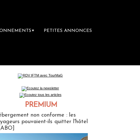
BONNEMENTS
PETITES ANNONCES
▼
ière librairie du voyage
Le groupe Sainte-
PREMIUM
ABONNES
bergement non conforme : les
yageurs pouvaient-ils quitter l'hôtel
[ABO]