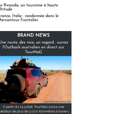
e Rwanda, un tourisme à haute
ltitude
rance, Italie : randonnée dans le
ercantour frontalier
BRAND NEWS
Une route, des voix, un regard : suivez
l’Outback australien en direct sur
TourMaG
À partir du 24 juillet, TourMaG suivra une
pédition de plus de 5 000 kilomètres à travers...