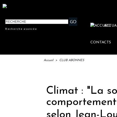
ACTUA
Recherche avancée
CONTACTS
Accueil
>
CLUB ABONNES
IFTM :
Climat : "La so
comportementa
selon Jean-Lou