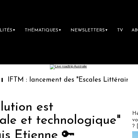
LITÉS
THÉMATIQUES
NEWSLETTERS
TV
A
▼
▼
▼
 lancement des "Escales Littéraires", la prem
lution est
CLUB 
Hé
le et technologique"
vo
? 
is Etienne 🔑