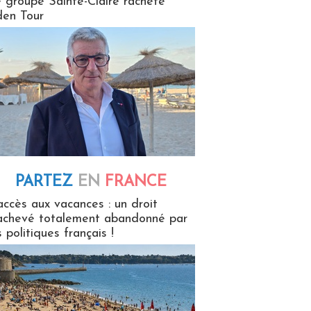
 groupe Sainte-Claire rachète
en Tour
PARTEZ
EN
FRANCE
 en France
accès aux vacances : un droit
achevé totalement abandonné par
s politiques français !