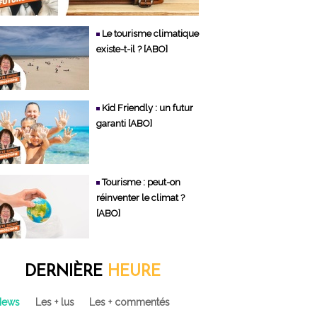
Le tourisme climatique
existe-t-il ? [ABO]
Kid Friendly : un futur
garanti [ABO]
Tourisme : peut-on
réinventer le climat ?
[ABO]
DERNIÈRE
HEURE
News
Les + lus
Les + commentés