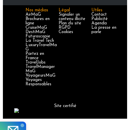
Nos médias
Légal
Utiles
AirMaG
Signaler un
Contact
Brochures en
contenu illicite
Publicité
ligne
Plan du site
Agenda
CruiseMaG
RGPD
La presse en
DestiMaG
Cookies
parle
Futuroscopie
La Travel Tech
LuxuryTravelMa
G
Partez en
France
TravelJobs
TravelManager
MaG
VoyageursMaG
Voyages
Responsables
Site certifié