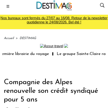
☰
Nos bureaux sont fermés du 27/07 au 16/08. Retour de la newsletter
quotidienne le 24/08/2026. Bel été !
Accueil
>
DESTIMAG
mière librairie du voyage
Le groupe Sainte-Claire rachè
Compagnie des Alpes
renouvelle son crédit syndiqué
pour 5 ans