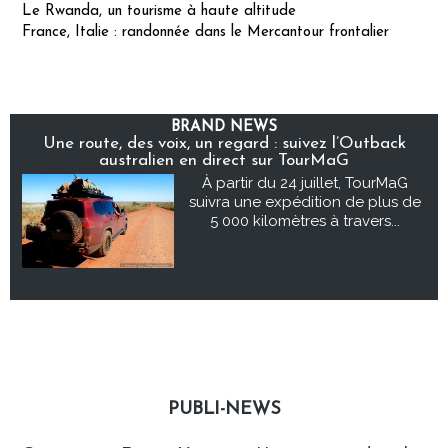
Le Rwanda, un tourisme à haute altitude
France, Italie : randonnée dans le Mercantour frontalier
BRAND NEWS
Une route, des voix, un regard : suivez l’Outback
australien en direct sur TourMaG
À partir du 24 juillet, TourMaG
suivra une expédition de plus de
5 000 kilomètres à travers...
PUBLI-NEWS
Publi-news