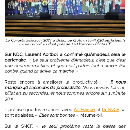
Le Congrès Selectour 2024 à Doha, au Qatar, réunit 620 participants
- « un record » - dont près de 350 licences - Photo CE
Sur NDC, Laurent Abitbol a confirmé qu’Amadeus sera le
partenaire
. «
Le seul problème d'Amadeus, c'est que c'est
une énorme machine et que c’est parfois lent à arriver. Par
contre, quand ça arrive, ça marche
. »
Reste encore à améliorer la productivité : «
il nous
manque 40 secondes de productivité
. Nous devons faire un
billet en 20 secondes, et nous sommes encore sur 1 minute
30
».
Il précise que les relations avec
Air France
et
la SNCF
se
sont apaisées. «
Elles sont bonnes
», résume-t-il.
Sur la SNCF, «
le seul problème reste la baisse des