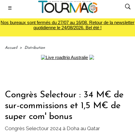
☰
Nos bureaux sont fermés du 27/07 au 16/08. Retour de la newsletter
quotidienne le 24/08/2026. Bel été !
Accueil
>
Distribution
Congrès Selectour : 34 M€ de
sur-commissions et 1,5 M€ de
super com' bonus
Congrès Selectour 2024 à Doha au Qatar