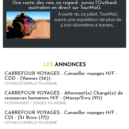
Une route, des voix, un regard : suivez l’Outback
australien en direct sur TourMaG
À partir du 24 juillet, TourMaG
suivra une expédition de plus de
5 000 kilomètres à travers...
LES
ANNONCES
CARREFOUR VOYAGES - Conseiller voyages H/F -
CDD - (Vannes (56))
OFFRES D'EMPLOI TOURISME
CARREFOUR VOYAGES - Alternant(e) Chargé(e) de
ressources humaines H/F - (Massy/Evry (91))
ALTERNANCE / STAGES TOURISME
CARREFOUR VOYAGES - Conseiller voyages H/F -
CDI - (St Brice (77))
OFFRES D'EMPLOI TOURISME