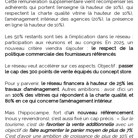
Cette rémunération supplémentaire vient récompenser les
adhérents qui portent l’enseigne (à hauteur de 10%), qui
respectent la charte qualité vitrine (à hauteur de 10%),
l’aménagement intérieur des agences (20%), la présence
en ligne (à hauteur de 10%).
Les 50% restants sont liés à l’implication dans le réseau :
participation aux réunions et au congrès. En 2025, un
nouveau critère viendra s’ajouter :
le respect de la
politique commerciale des fournisseurs référencés
.
Le réseau veut accélérer sur ces aspects. Objectif :
passer
le cap des 300 points de vente équipés du concept store
.
Pour y parvenir,
le réseau financera à hauteur de 25% les
travaux d’aménagement
. Autres ambitions : avoir d’ici un
an
100% des vitrines qui répondent à la charte qualité, et
80% en ce qui concerne l’aménagement intérieur
.
Mais l'hippocampe, fort d'
un nouveau référencement
(nous y reviendrons), s'est aussi fixé un cap précis : «
Sur le
tourisme, c'est de
favoriser la vente additionnelle
avec un
objectif de
faire augmenter le panier moyen de plus de 7%
.
C'est d'avoir une ambition de croissance de plus de 10% et