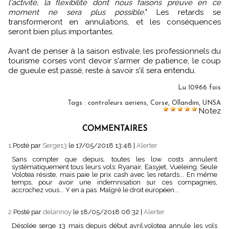
l'activité, la flexibilité dont nous faisons preuve en ce
moment ne sera plus possible.
" Les retards se
transformeront en annulations, et les conséquences
seront bien plus importantes.
Avant de penser à la saison estivale, les professionnels du
tourisme corses vont devoir s'armer de patience, le coup
de gueule est passé, reste à savoir s'il sera entendu.
Lu 10966 fois
Tags
:
controleurs aeriens
,
Corse
,
Ollandini
,
UNSA
Notez
COMMENTAIRES
1.
Posté par
Serge13
le 17/05/2018 13:48
|
Alerter
Sans compter que depuis, toutes les low costs annulent
systématiquement tous leurs vols: Ryanair, Easyjet, Vueleing. Seule
Volotea résiste, mais paie le prix cash avec les retards... En même
temps, pour avoir une indemnisation sur ces compagnies,
accrochez vous... Y en a pas. Malgré le droit européen...
2.
Posté par
delannoy
le 18/05/2018 06:32
|
Alerter
Désolée serge 13 mais depuis début avril.volotea annule les vols