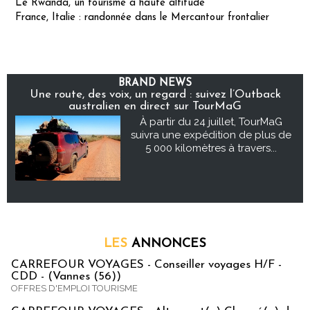
Le Rwanda, un tourisme à haute altitude
France, Italie : randonnée dans le Mercantour frontalier
BRAND NEWS
Une route, des voix, un regard : suivez l’Outback
australien en direct sur TourMaG
À partir du 24 juillet, TourMaG
suivra une expédition de plus de
5 000 kilomètres à travers...
LES
ANNONCES
CARREFOUR VOYAGES - Conseiller voyages H/F -
CDD - (Vannes (56))
OFFRES D'EMPLOI TOURISME