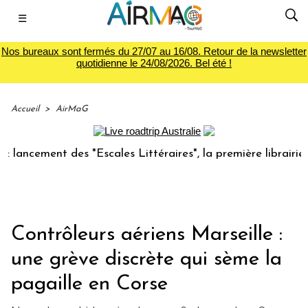
☰
Nos bureaux sont fermés du 27/07 au 16/08. Retour de la newsletter
quotidienne le 24/08/2026. Bel été !
Accueil
>
AirMaG
ment des "Escales Littéraires", la première librairie du voy
Contrôleurs aériens Marseille :
une grève discrète qui sème la
pagaille en Corse