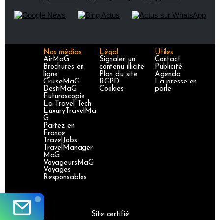
Nos médias
Légal
Utiles
AirMaG
Signaler un
Contact
Brochures en
contenu illicite
Publicité
ligne
Plan du site
Agenda
CruiseMaG
RGPD
La presse en
DestiMaG
Cookies
parle
Futuroscopie
La Travel Tech
LuxuryTravelMa
G
Partez en
France
TravelJobs
TravelManager
MaG
VoyageursMaG
Voyages
Responsables
Site certifié