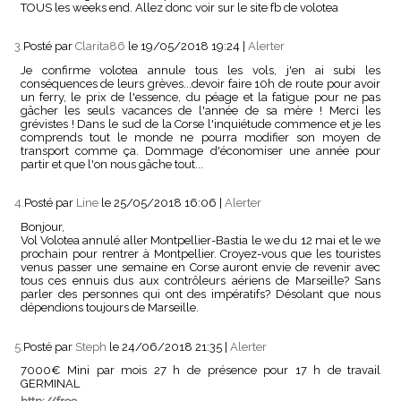
TOUS les weeks end. Allez donc voir sur le site fb de volotea
3.
Posté par
Clarita86
le 19/05/2018 19:24
|
Alerter
Je confirme volotea annule tous les vols, j'en ai subi les
conséquences de leurs grèves...devoir faire 10h de route pour avoir
un ferry, le prix de l'essence, du péage et la fatigue pour ne pas
gâcher les seuls vacances de l'année de sa mère ! Merci les
grévistes ! Dans le sud de la Corse l'inquiétude commence et je les
comprends tout le monde ne pourra modifier son moyen de
transport comme ça. Dommage d'économiser une année pour
partir et que l'on nous gâche tout...
4.
Posté par
Line
le 25/05/2018 16:06
|
Alerter
Bonjour,
Vol Volotea annulé aller Montpellier-Bastia le we du 12 mai et le we
prochain pour rentrer à Montpellier. Croyez-vous que les touristes
venus passer une semaine en Corse auront envie de revenir avec
tous ces ennuis dus aux contrôleurs aériens de Marseille? Sans
parler des personnes qui ont des impératifs? Désolant que nous
dépendions toujours de Marseille.
5.
Posté par
Steph
le 24/06/2018 21:35
|
Alerter
7000€ Mini par mois 27 h de présence pour 17 h de travail
GERMINAL